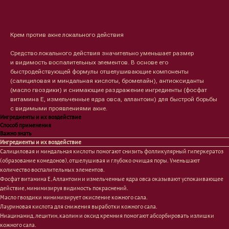
Оформить предзаказ →
Крем против акне локального действия
Средство локального действия значительно уменьшает размер
и видимость воспалительных элементов. В основе его
быстродействующей формулы отшелушивающие компоненты
(салициловая и миндальная кислоты, бромелайн), антиоксиданты
(масло гвоздики) и снимающие раздражение ингредиенты (фосфат
витамина Е, измельченные ядра овса, аллантоин) для быстрой борьбы
с видимыми проявлениями акне.
Ингредиенты и их воздействие
Способ применения
Важно знать
Ингредиенты и их воздействие
Салициловая и миндальная кислоты помогают снизить фолликулярный гиперкератоз
(образование комедонов), отшелушивая и глубоко очищая поры. Уменьшают
количество воспалительных элементов.
Фосфат витамина Е, Аллантоин и измельченные ядра овса оказывают успокаивающее
Лицо
Тело
действие, минимизируя видимость покраснений.
Масло гвоздики минимизирует окисление кожного сала.
Проблемы
Проблемы
Лауриновая кислота для снижения выработки кожного сала.
Очищение
Кремы
Ниацинамид, лецитин, каолин и оксид кремния помогают абсорбировать излишки
Увлажнение/питание
Лосьоны
кожного сала.