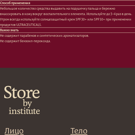
Сыворотки/ эссенции
Очищение
Способ применения
Ретинол
Шея и зона декольте
Небольшое количество средства выдавить на подушечку пальца и бережно
Защита от солнца
Пилинги/масла
вмассировать в кожу вокруг воспалительного элемента. Используйте до 3−4 раз в день.
Тонизация
Уход за руками
Утром всегда используйте солнцезащитный крем SPF 30+ или SPF 50+ при применении
Восстановление
Уход за ногами
продуктов ULTRACEUTICALS.
Маски и патчи
Средства для ванны
Важно знать
Не содержит парабенов и синтетических ароматизаторов.
Уход за губами
Гаджеты
Не содержит бензоил-пероксида.
Декоротивная косметика
Сертификаты
Волосы
Наборы
Проблемы
Шампуни
Кондиционеры/бальзамы
Маски/скрабы
Сыворотки/лосьоны
Спреи
Средства для укладки
Клиентам
Система лояльности
Доставка и самовывоз
Оплата и возврат
Согласие на обработку
персональных данных