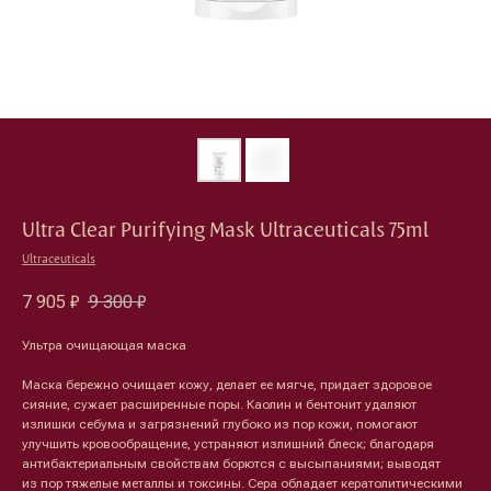
Ultra Clear Purifying Mask Ultraceuticals 75ml
Ultraceuticals
7 905
₽
9 300
₽
Ультра очищающая маска
Маска бережно очищает кожу, делает ее мягче, придает здоровое
сияние, сужает расширенные поры. Каолин и бентонит удаляют
излишки себума и загрязнений глубоко из пор кожи, помогают
улучшить кровообращение, устраняют излишний блеск; благодаря
антибактериальным свойствам борются с высыпаниями; выводят
из пор тяжелые металлы и токсины. Сера обладает кератолитическими