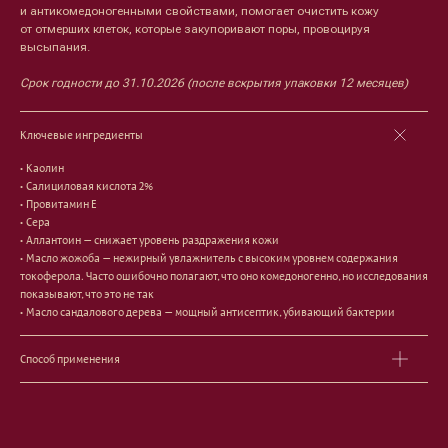
и антикомедоногенными свойствами, помогает очистить кожу
от отмерших клеток, которые закупоривают поры, провоцируя
высыпания.
Срок годности до 31.10.2026 (после вскрытия упаковки 12 месяцев)
Лицо
Тело
Проблемы
Проблемы
Ключевые ингредиенты
Очищение
Кремы
Увлажнение/питание
Лосьоны
• Каолин
Сыворотки/ эссенции
Очищение
• Салициловая кислота 2%
Ретинол
Шея и зона декольте
• Провитамин Е
Защита от солнца
Пилинги/масла
• Сера
Тонизация
Уход за руками
• Аллантоин — снижает уровень раздражения кожи
Восстановление
Уход за ногами
• Масло жожоба — нежирный увлажнитель с высоким уровнем содержания
Маски и патчи
Средства для ванны
токоферола. Часто ошибочно полагают, что оно комедоногенно, но исследования
Уход за губами
Гаджеты
показывают, что это не так
Декоротивная косметика
• Масло сандалового дерева — мощный антисептик, убивающий бактерии
Сертификаты
Волосы
Наборы
Способ применения
Проблемы
Шампуни
Кондиционеры/бальзамы
Маски/скрабы
Сыворотки/лосьоны