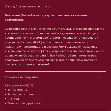
Ультра, А сыворотка с ретинолом
Внимание! Данный товар доступен только по показаниям
косметолога!
Сыворотка Ultra A Skin Perfecting Serum стимулирует воспроизводство
коллагена и эластина. Влияет на выбороку кожного сала, обладает
противовоспалительными свойствами и защищает от свободных
радикалов. Ретинол (0,4%) в сочетании с провитамином С,
пальмитоил-трипептидом-5 и бромелайном сокращает морщины,
Лицо
Тело
выравнивает микрорельеф кожи, устраняет гиперпигментацию и очаги
воспаления. Сыворотка Ultra A Skin Perfecting Serum не вызывает
Проблемы
Проблемы
раздражения, характерного для продуктов с ретинолом, подходит
Очищение
Кремы
людям с чувствительной кожей.
Увлажнение/питание
Лосьоны
Сыворотки/ эссенции
Очищение
Ретинол
Шея и зона декольте
Ключевые ингредиенты
Защита от солнца
Пилинги/масла
Тонизация
Уход за руками
• Витамин A — 0,4%
Восстановление
Уход за ногами
• Про-витамин C
Маски и патчи
Средства для ванны
• Пальмитоил-трипептид
Уход за губами
Гаджеты
• Бисаболол
Декоротивная косметика
• Стеарил Глицирретинат
Сертификаты
Волосы