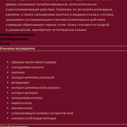
дерева оказывают антибактериальное, антисептическое
и ранозаживляющее действие. Комплекс из экстракта розмарина,
камелии, а также салициловая кислота и мадекассосид в составе,
оказывают успокаивающее и противосполительное действие,
сокращая образование черных точек. Кожа становится гладкой
и увлажненной, приобретает естественное сияние.
Ключевые ингредиенты
Способ применения
Состав
Ключевые ингредиенты
эфирное масло чайного дерева
гиалуроновая кислота
пантенол
экстракт центеллы азиатской
ресвератрол
экстракт шлемника байкальского
экстракт ромашки
салициловая кислота
мадекассосид
аминокислоты
Лицо
Тело
успокаивающий комплекс экстрактов трав
комплекс из 30 видов пептидов
Проблемы
Проблемы
Способ применения