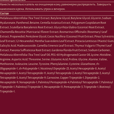
Очищение
Кремы
Нанести несколько капель на очищенную кожу, равномерно распределить. Завершить
Увлажнение/питание
Лосьоны
нанесением крема. Использовать утром и вечером.
Сыворотки/ эссенции
Очищение
Состав
Ретинол
Шея и зона декольте
Melaleuca Alternifolia (Tea Tree) Extract, Butylene Glycol, Butylene Glycol, Glycerin, Sodium
Защита от солнца
Пилинги/масла
Hyaluronate, Panthenol, Betaine, Centella Asiatica Extract, Polygonum Cuspidatum Root
Тонизация
Уход за руками
Extract, Scutellaria Baicalensis Root Extract, Glycyrrhiza Glabra (Licorice) Root Extract,
Восстановление
Уход за ногами
Chamomilla Recutita (Matricaria) Flower Extract, Rosmarinus Officinalis (Rosemary) Leaf
Маски и патчи
Средства для ванны
Extract, Propanediol, Pentylene Glycol, Cocos Nucifera (Coconut) Fruit Extract, Pinus Sylvestris
Уход за губами
Гаджеты
Leaf Extract, 1,2-Hexanediol, Mentha Suaveolens Leaf Extract, Pistacia Lentiscus (Mastic) Gum,
Декоротивная косметика
Salicylic Acid, Madecassoside, Camellia Sinensis Leaf Extract, Thymus Vulgaris (Thyme) Leaf
Сертификаты
Волосы
Extract, Paeonia Suffruticosa Root Extract, Gardenia Florida Fruit Extract, Sodium Carbomer,
Наборы
Melaleuca Alternifolia (Tea Tree) Leaf Oil, PEG-60 Hydrogenated Castor Oil, Lysine, Histidine,
Проблемы
Arginine, Aspartic Acid, Threonine, Serine, Glutamic Acid, Proline, Glycine, Alanine, Valine,
Шампуни
Methionine, Isoleucine, Leucine, Tyrosine, Phenylalanine, Cysteine, Glutathione, rh-
Кондиционеры/бальзамы
Oligopeptide-1, sh-Polypeptide-1, Nicotinoyl Dipeptide-23, Acetyl Hexapeptide-8, Acetyl
Маски/скрабы
Hexapeptide-1, Acetyl Tetrapeptide-11, Acetyl Tetrapeptide-2, Acetyl Tetrapeptide-3, Acetyl
Сыворотки/лосьоны
Tetrapeptide-5, Acetyl Tetrapeptide-9, Carnosine, Copper Tripeptide-1, Dipeptide-2,
Спреи
Hexapeptide-9, Nonapeptide-1, Palmitoyl Pentapeptide-4, Palmitoyl Tetrapeptide-7, Palmitoyl
Средства для укладки
Tripeptide-1, Palmitoyl Tripeptide-5, Hexapeptide-11, Pentapeptide-3, Tripeptide-1, Biotinoyl
Tripeptide-1.
Клиентам
Система лояльности
Доставка и самовывоз
Оплата и возврат