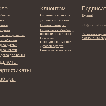
сла
конфиденциальности
ами
Договор оферта
ами
Реквизиты и контакты
ля ванны
ты
фикаты
ы