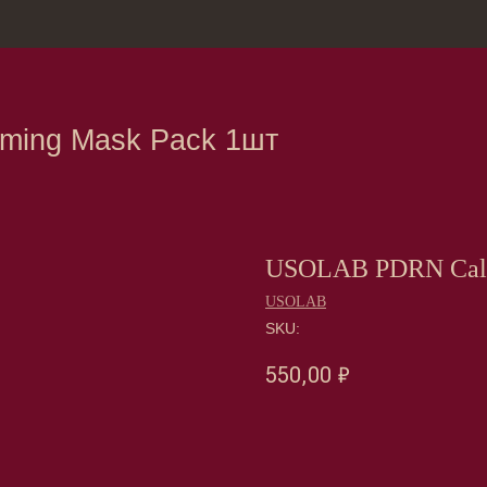
зина
Москва, Нов
 Mask Pack 1шт
USOLAB PDRN Calm
USOLAB
SKU:
550,00
₽
Оформить предзаказ →