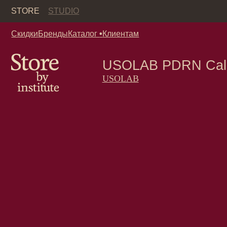
Кор
STORE
STUDIO
Скидки
Бренды
Каталог
•
Клиентам
USOLAB PDRN Calming
USOLAB