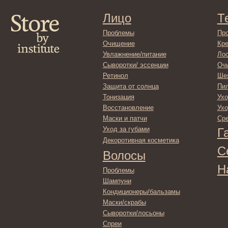
Защита от солнца
Пилинги/ма
Тонизация
Уход за рук
Восстановление
Уход за ног
Маски и патчи
Средства д
Уход за губами
Гадже
Декоротивная косметика
Серти
Волосы
Набор
Проблемы
Шампуни
Кондиционеры/бальзамы
Маски/скрабы
Сыворотки/лосьоны
Спреи
Средства для укладки