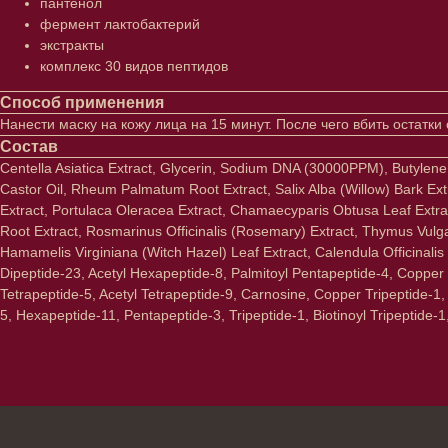
пантенол
фермент лактобактерий
экстракты
комплекс 30 видов пептидов
Способ применения
Нанести маску на кожу лица на 15 минут. После чего вбить остатк
Состав
Centella Asiatica Extract, Glycerin, Sodium DNA (30000PPM), Butyle
Castor Oil, Rheum Palmatum Root Extract, Salix Alba (Willow) Bark Ex
Extract, Portulaca Oleracea Extract, Chamaecyparis Obtusa Leaf Extrac
Root Extract, Rosmarinus Officinalis (Rosemary) Extract, Thymus Vulgar
Hamamelis Virginiana (Witch Hazel) Leaf Extract, Calendula Officinalis 
Dipeptide-23, Acetyl Hexapeptide-8, Palmitoyl Pentapeptide-4, Copper T
Tetrapeptide-5, Acetyl Tetrapeptide-9, Carnosine, Copper Tripeptide-1,
5, Hexapeptide-11, Pentapeptide-3, Tripeptide-1, Biotinoyl Tripeptide-1
Лицо
Тело
Проблемы
Проблемы
Очищение
Кремы
Увлажнение/питание
Лосьоны
Сыворотки/ эссенции
Очищение
Ретинол
Шея и зона 