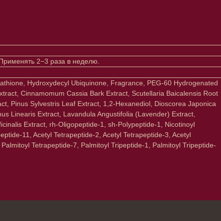
 Применять 2−3 раза в неделю.
lutathione, Hydroxydecyl Ubiquinone, Fragrance, PEG-60 Hydrogenated
xtract, Cinnamomum Cassia Bark Extract, Scutellaria Baicalensis Root
ct, Pinus Sylvestris Leaf Extract, 1,2-Hexanediol, Dioscorea Japonica
us Linearis Extract, Lavandula Angustifolia (Lavender) Extract,
inalis Extract, rh-Oligopeptide-1, sh-Polypeptide-1, Nicotinoyl
ptide-11, Acetyl Tetrapeptide-2, Acetyl Tetrapeptide-3, Acetyl
almitoyl Tetrapeptide-7, Palmitoyl Tripeptide-1, Palmitoyl Tripeptide-
→
ты вы соглашаетесь с политикой
ьных данных