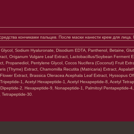
и средства кончиками пальцев. После маски нанести крем для лица.
ne Glycol, Sodium Hyaluronate, Disodium EDTA, Panthenol, Betaine, G
tract, Origanum Vulgare Leaf Extract, Lactobacillus/Soybean Ferment E
t, Propanediol, Pentylene Glycol, Cocos Nucifera (Coconut) Fruit Extra
is (Thyme) Extract, Chamomilla Recutita (Matricaria) Extract, Aspalath
Flower Extract, Brassica Oleracea Acephala Leaf Extract, Hyssopus Offic
ripeptide-1, Acetyl Hexapeptide-1, Acetyl Hexapeptide-8, Acetyl Tetrape
 Dipeptide-2, Hexapeptide-9, Nonapeptide-1, Palmitoyl Pentapeptide-4, P
, Tetrapeptide-30.
Клиентам
Подписаться
E-mail
Система лояльности
Доставка и самовывоз
Оплата и возврат
Согласие на обработку
персональных данных
Отправляя адрес электронной поч
декольте
в отношении обработки персонал
Политика