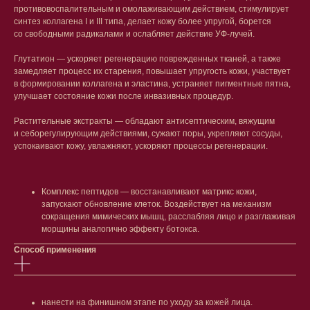
противовоспалительным и омолаживающим действием, стимулирует
синтез коллагена I и III типа, делает кожу более упругой, борется
со свободными радикалами и ослабляет действие УФ-лучей.
Глутатион — ускоряет регенерацию поврежденных тканей, а также
замедляет процесс их старения, повышает упругость кожи, участвует
в формировании коллагена и эластина, устраняет пигментные пятна,
улучшает состояние кожи после инвазивных процедур.
Растительные экстракты — обладают антисептическим, вяжущим
и себорегулирующим действиями, сужают поры, укрепляют сосуды,
успокаивают кожу, увлажняют, ускоряют процессы регенерации.
Комплекс пептидов — восстанавливают матрикс кожи,
запускают обновление клеток. Воздействует на механизм
сокращения мимических мышц, расслабляя лицо и разглаживая
морщины аналогично эффекту ботокса.
Способ применения
Лицо
Тело
Проблемы
Проблемы
Очищение
Кремы
нанести на финишном этапе по уходу за кожей лица.
Увлажнение/питание
Лосьоны