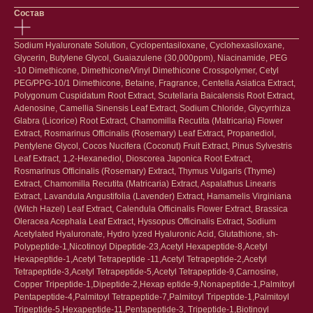
Сыворотки/ эссенции
Очищение
Состав
Ретинол
Шея и зона декольте
Защита от солнца
Пилинги/масла
Тонизация
Уход за руками
Sodium Hyaluronate Solution, Cyclopentasiloxane, Cyclohexasiloxane,
Восстановление
Уход за ногами
Glycerin, Butylene Glycol, Guaiazulene (30,000ppm), Niacinamide, PEG
-10 Dimethicone, Dimethicone/Vinyl Dimethicone Crosspolymer, Cetyl
Маски и патчи
Средства для ванны
PEG/PPG-10/1 Dimethicone, Betaine, Fragrance, Centella Asiatica Extract,
Уход за губами
Гаджеты
Polygonum Cuspidatum Root Extract, Scutellaria Baicalensis Root Extract,
Декоротивная косметика
Сертификаты
Adenosine, Camellia Sinensis Leaf Extract, Sodium Chloride, Glycyrrhiza
Волосы
Glabra (Licorice) Root Extract, Chamomilla Recutita (Matricaria) Flower
Наборы
Extract, Rosmarinus Officinalis (Rosemary) Leaf Extract, Propanediol,
Проблемы
Pentylene Glycol, Cocos Nucifera (Coconut) Fruit Extract, Pinus Sylvestris
Шампуни
Leaf Extract, 1,2-Hexanediol, Dioscorea Japonica Root Extract,
Кондиционеры/бальзамы
Rosmarinus Officinalis (Rosemary) Extract, Thymus Vulgaris (Thyme)
Маски/скрабы
Extract, Chamomilla Recutita (Matricaria) Extract, Aspalathus Linearis
Сыворотки/лосьоны
Extract, Lavandula Angustifolia (Lavender) Extract, Hamamelis Virginiana
Спреи
(Witch Hazel) Leaf Extract, Calendula Officinalis Flower Extract, Brassica
Средства для укладки
Oleracea Acephala Leaf Extract, Hyssopus Officinalis Extract, Sodium
Acetylated Hyaluronate, Hydro lyzed Hyaluronic Acid, Glutathione, sh-
Клиентам
Polypeptide-1,Nicotinoyl Dipeptide-23,Acetyl Hexapeptide-8,Acetyl
Hexapeptide-1,Acetyl Tetrapeptide -11,Acetyl Tetrapeptide-2,Acetyl
Система лояльности
Tetrapeptide-3,Acetyl Tetrapeptide-5,Acetyl Tetrapeptide-9,Carnosine,
Доставка и самовывоз
Copper Tripeptide-1,Dipeptide-2,Hexap eptide-9,Nonapeptide-1,Palmitoyl
Оплата и возврат
Pentapeptide-4,Palmitoyl Tetrapeptide-7,Palmitoyl Tripeptide-1,Palmitoyl
Согласие на обработку
Tripeptide-5,Hexapeptide-11,Pentapeptide-3, Tripeptide-1,Biotinoyl