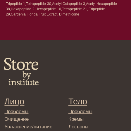
персональных данных
Tripeptide-1,Tetrapeptide-30,Acetyl Octapeptide-3,Acetyl Hexapeptide-
Политика
38,Hexapeptide-2,Hexapeptide-10,Tetrapeptide-21, Tripeptide-
конфиденциальности
Договор оферта
29,Gardenia Florida Fruit Extract, Dimethicone
Реквизиты и контакты
Подписаться
E-mail
→
Отправляя адрес электронной почты
вы соглашаетесь с политикой в отношении
обработки персональных данных
© 2025 Institute Store