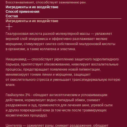
Восстанавливает, способствует заживлению ран.
Ингредиенты и их воздействие
Способ применения
Состав
Ингредиенты и их воздействие
Гиалуроновая кислота разной молекулярной массы — увлажняет
верхний слой эпидермиса и эффективно разглаживает мелкие
морщинки, стимулирует синтез собственной гиалуроновой кислоты
в организме, а также коллагена и эластина.
Ниацинамид — способствует укреплению защитного гидролипидного
барьера, препятствует обезвоживанию, нивелирует воспалительные
процессы, предотвращает появление новой пигментации,
минимизирует тонкие линии и морщинки, защищает
от окислительного стресса и уменьшает трансэпидермальную потерю
влаги.
Гвайазулен 3% - обладает антисептическим и успокаивающим
действием, нормализует водно-липидный обмен, снимает
раздражение и зуд, применяется для лечения акне, угревой сыпи
и других повреждений кожи (в том числе после травмирующих
косметических процедур).
Центелла — заживляет раны, снимает раздражение, обладает