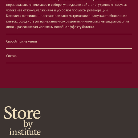
Кондиционеры/бальзамы
поры, оказывают вяжущее и себорегулирующее действие; укрепляют сосуды;
Маски/скрабы
успокаивают кожу, увлажняют и ускоряют процессы регенерации.
Комплекс пептидов — восстанавливают матрикс кожи, запускают обновление
Сыворотки/лосьоны
клеток. Воздействует на механизм сокращения мимических мышц, расслабляя
Спреи
лицо и разглаживая морщины подобно эффекту ботокса.
Средства для укладки
Клиентам
Способ применения
Система лояльности
Состав
Доставка и самовывоз
Оплата и возврат
Согласие на обработку
персональных данных
Политика
конфиденциальности
Договор оферта
Реквизиты и контакты
Подписаться
E-mail
→
Отправляя адрес электронной почты вы соглашаетесь
с политикой в отношении обработки персональных