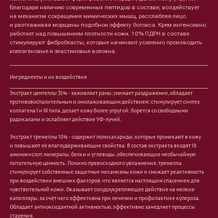
Благодаря наличию современных пептидов в составе, воздействует
на механизм сокращения мимических мышц, расслабляя лицо
и разглаживая морщины подобнои эффекту ботокса. Крем интенсивно
работает над повышением плотности кожи. 10% ПДРН в составе
стимулируют фибробласты, которые начинают усиленно производить
коллагеновые и эластиновые волокна.
Ингредиенты и их воздействие
Экстракт центеллы 35% - заживляет раны, снимает раздражение, обладает
противовоспалительным и омолаживающим действием; стимулирует синтез
коллагена I и III типа, делает кожу более упругой; борется со свободными
радикалами и ослабляет действие УФ-лучей.
Экстракт тремеллы 10% - содержит полисахариды, которые проникают в кожу
и повышают её влагоудерживающие свойства. В состав экстракта входят 18
аминокислот, минералы, белки и углеводы, обеспечивающие необычайную
питательную ценность. Помимо превосходного увлажнения, тремелла
стимулирует собственные защитные механизмы кожи и снижает реактивность
при воздействии внешних факторов, что является настоящим спасением для
чувствительной кожи. Оказывает сосудоукрепляющее действие на мелкие
капилляры, за счёт чего эффективна при лечении и профилактике купероза.
Обладает антиоксидантной активностью, эффективно замедляет процессы
старения.