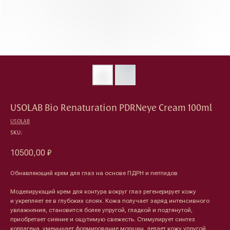
USOLAB Bio Renaturation PDRNeye Cream 100ml
USOLAB
SKU:
10500,00
₽
Обнавляющий крем для глаз на основе ПДРН и пептидов
Моделирующий крем для контура вокруг глаз регенерирует кожу
и укрепляет ее в глубоких слоях. Кожа получает заряд интенсивного
увлажнения, становится более упругой, гладкой и подтянутой,
приобретает сияние и ощутимую свежесть. Стимулирует синтез
коллагена, уменьшает формирование морщин, делает кожу упругой.