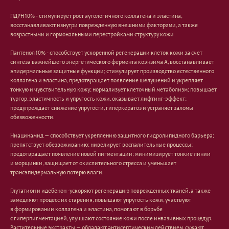
ПДРН 10% - стимулирует рост аутологичного коллагена и эластина,
восстанавливают изнутри поврежденную внешними факторами, а также
возрастными и гормональными перестройками структуру кожи
Пантенол 10% - способствует ускоренной регенерации клеток кожи за счет
синтеза важнейшего энергетического фермента коэнзима А, восстанавливает
эпидермальные защитные функции; стимулирует производство естественного
Лицо
Тело
коллагена и эластина, предотвращает появление шелушений и укрепляет
тонкую и чувствительную кожу; нормализует клеточный метаболизм; повышает
Проблемы
Проблемы
тургор, эластичность и упругость кожи, оказывает лифтинг-эффект;
Очищение
Кремы
предупреждает снижение упругости, гиперкератоз и устраняет заломы
Увлажнение/питание
Лосьоны
обезвоженности.
Сыворотки/ эссенции
Очищение
Ретинол
Шея и зона декольте
Ниацинамид — способствует укреплению защитного гидролипидного барьера;
Защита от солнца
Пилинги/масла
препятствует обезвоживанию; нивелирует воспалительные процессы;
Тонизация
Уход за руками
предотвращает появление новой пигментации; минимизирует тонкие линии
Восстановление
Уход за ногами
и морщинки, защищает от окислительного стресса и уменьшает
Маски и патчи
Средства для ванны
трансэпидермальную потерю влаги.
Уход за губами
Гаджеты
Глутатион и идебенон -ускоряют регенерацию поврежденных тканей, а также
Декоротивная косметика
Сертификаты
замедляют процесс их старения, повышают упругость кожи, участвуют
Волосы
в формировании коллагена и эластина, помогают в борьбе
Наборы
Проблемы
с гиперпигментацией, улучшают состояние кожи после инвазивных процедур.
Шампуни
Растительные экстракты — обладают антисептическим действием, сужают