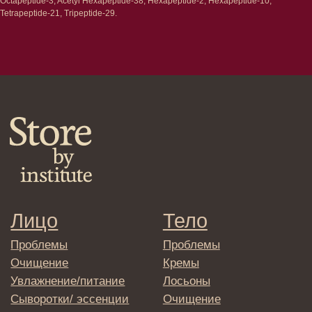
Octapeptide-3, Acetyl Hexapeptide-38, Hexapeptide-2, Hexapeptide-10,
Клиентам
Tetrapeptide-21, Tripeptide-29.
Система лояльности
Доставка и самовывоз
Оплата и возврат
Согласие на обработку
персональных данных
Политика
конфиденциальности
Договор оферта
Реквизиты и контакты
Подписаться
E-mail
→
Отправляя адрес электронной почты
вы соглашаетесь с политикой в отношении
обработки персональных данных
© 2025 Institute Store