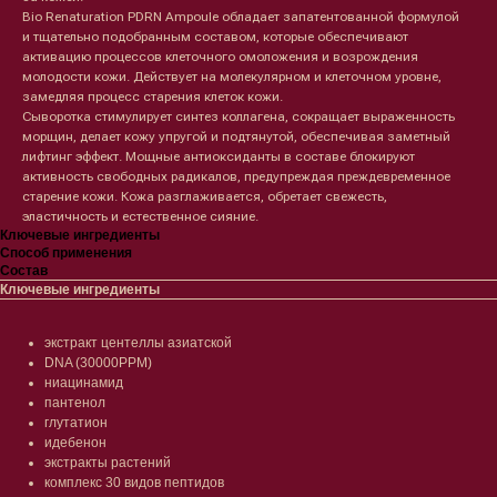
Bio Renaturation PDRN Ampoule обладает запатентованной формулой
и тщательно подобранным составом, которые обеспечивают
активацию процессов клеточного омоложения и возрождения
молодости кожи. Действует на молекулярном и клеточном уровне,
замедляя процесс старения клеток кожи.
Сыворотка стимулирует синтез коллагена, сокращает выраженность
морщин, делает кожу упругой и подтянутой, обеспечивая заметный
лифтинг эффект. Мощные антиоксиданты в составе блокируют
активность свободных радикалов, предупреждая преждевременное
старение кожи. Кожа разглаживается, обретает свежесть,
эластичность и естественное сияние.
Ключевые ингредиенты
Способ применения
Состав
Ключевые ингредиенты
экстракт центеллы азиатской
DNA (30000PPM)
ниацинамид
пантенол
глутатион
идебенон
экстракты растений
комплекс 30 видов пептидов