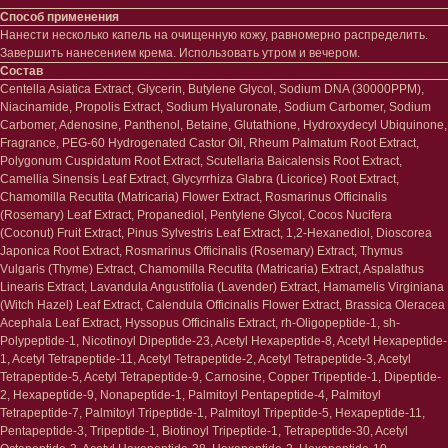
Способ применения
Лицо
Тело
Нанести несколько капель на очищенную кожу, равномерно распределить.
Завершить нанесением крема. Использовать утром и вечером.
Проблемы
Проблемы
Состав
Очищение
Кремы
Centella Asiatica Extract, Glycerin, Butylene Glycol, Sodium DNA (30000PPM),
Увлажнение/питание
Лосьоны
Niacinamide, Propolis Extract, Sodium Hyaluronate, Sodium Carbomer, Sodium
Сыворотки/ эссенции
Очищение
Carbomer, Adenosine, Panthenol, Betaine, Glutathione, Hydroxydecyl Ubiquinone,
Ретинол
Шея и зона декольте
Fragrance, PEG-60 Hydrogenated Castor Oil, Rheum Palmatum Root Extract,
Защита от солнца
Пилинги/масла
Polygonum Cuspidatum Root Extract, Scutellaria Baicalensis Root Extract,
Тонизация
Уход за руками
Camellia Sinensis Leaf Extract, Glycyrrhiza Glabra (Licorice) Root Extract,
Восстановление
Уход за ногами
Chamomilla Recutita (Matricaria) Flower Extract, Rosmarinus Officinalis
Маски и патчи
Средства для ванны
(Rosemary) Leaf Extract, Propanediol, Pentylene Glycol, Cocos Nucifera
Уход за губами
Гаджеты
(Coconut) Fruit Extract, Pinus Sylvestris Leaf Extract, 1,2-Hexanediol, Dioscorea
Декоротивная косметика
Japonica Root Extract, Rosmarinus Officinalis (Rosemary) Extract, Thymus
Сертификаты
Волосы
Vulgaris (Thyme) Extract, Chamomilla Recutita (Matricaria) Extract, Aspalathus
Linearis Extract, Lavandula Angustifolia (Lavender) Extract, Hamamelis Virginiana
Наборы
Проблемы
(Witch Hazel) Leaf Extract, Calendula Officinalis Flower Extract, Brassica Oleracea
Шампуни
Acephala Leaf Extract, Hyssopus Officinalis Extract, rh-Oligopeptide-1, sh-
Кондиционеры/бальзамы
Polypeptide-1, Nicotinoyl Dipeptide-23, Acetyl Hexapeptide-8, Acetyl Hexapeptide-
Маски/скрабы
1, Acetyl Tetrapeptide-11, Acetyl Tetrapeptide-2, Acetyl Tetrapeptide-3, Acetyl
Сыворотки/лосьоны
Tetrapeptide-5, Acetyl Tetrapeptide-9, Carnosine, Copper Tripeptide-1, Dipeptide-
Спреи
2, Hexapeptide-9, Nonapeptide-1, Palmitoyl Pentapeptide-4, Palmitoyl
Средства для укладки
Tetrapeptide-7, Palmitoyl Tripeptide-1, Palmitoyl Tripeptide-5, Hexapeptide-11,
Pentapeptide-3, Tripeptide-1, Biotinoyl Tripeptide-1, Tetrapeptide-30, Acetyl