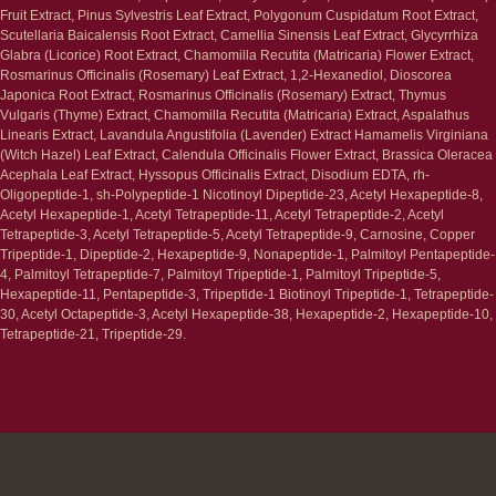
Fruit Extract, Pinus Sylvestris Leaf Extract, Polygonum Cuspidatum Root Extract,
Ретинол
Шея и зона декольте
Scutellaria Baicalensis Root Extract, Camellia Sinensis Leaf Extract, Glycyrrhiza
Защита от солнца
Пилинги/масла
Glabra (Licorice) Root Extract, Chamomilla Recutita (Matricaria) Flower Extract,
Тонизация
Уход за руками
Rosmarinus Officinalis (Rosemary) Leaf Extract, 1,2-Hexanediol, Dioscorea
Восстановление
Уход за ногами
Japonica Root Extract, Rosmarinus Officinalis (Rosemary) Extract, Thymus
Маски и патчи
Средства для ванны
Vulgaris (Thyme) Extract, Chamomilla Recutita (Matricaria) Extract, Aspalathus
Уход за губами
Гаджеты
Linearis Extract, Lavandula Angustifolia (Lavender) Extract Hamamelis Virginiana
Декоротивная косметика
(Witch Hazel) Leaf Extract, Calendula Officinalis Flower Extract, Brassica Oleracea
Сертификаты
Волосы
Acephala Leaf Extract, Hyssopus Officinalis Extract, Disodium EDTA, rh-
Наборы
Oligopeptide-1, sh-Polypeptide-1 Nicotinoyl Dipeptide-23, Acetyl Hexapeptide-8,
Проблемы
Acetyl Hexapeptide-1, Acetyl Tetrapeptide-11, Acetyl Tetrapeptide-2, Acetyl
Шампуни
Tetrapeptide-3, Acetyl Tetrapeptide-5, Acetyl Tetrapeptide-9, Carnosine, Copper
Кондиционеры/бальзамы
Tripeptide-1, Dipeptide-2, Hexapeptide-9, Nonapeptide-1, Palmitoyl Pentapeptide-
Маски/скрабы
4, Palmitoyl Tetrapeptide-7, Palmitoyl Tripeptide-1, Palmitoyl Tripeptide-5,
Сыворотки/лосьоны
Hexapeptide-11, Pentapeptide-3, Tripeptide-1 Biotinoyl Tripeptide-1, Tetrapeptide-
Спреи
30, Acetyl Octapeptide-3, Acetyl Hexapeptide-38, Hexapeptide-2, Hexapeptide-10,
Средства для укладки
Tetrapeptide-21, Tripeptide-29.
Клиентам
Система лояльности
Доставка и самовывоз
Оплата и возврат
Согласие на обработку
персональных данных