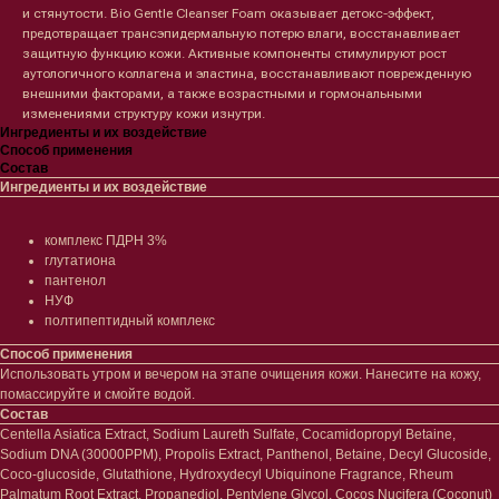
и стянутости. Bio Gentle Cleanser Foam оказывает детокс-эффект,
предотвращает трансэпидермальную потерю влаги, восстанавливает
защитную функцию кожи. Активные компоненты стимулируют рост
аутологичного коллагена и эластина, восстанавливают поврежденную
внешними факторами, а также возрастными и гормональными
изменениями структуру кожи изнутри.
Ингредиенты и их воздействие
Способ применения
Состав
Ингредиенты и их воздействие
комплекс ПДРН 3%
глутатиона
пантенол
НУФ
полтипептидный комплекс
Способ применения
Использовать утром и вечером на этапе очищения кожи. Нанесите на кожу,
помассируйте и смойте водой.
Лицо
Тело
Состав
Проблемы
Проблемы
Centella Asiatica Extract, Sodium Laureth Sulfate, Cocamidopropyl Betaine,
Sodium DNA (30000PPM), Propolis Extract, Panthenol, Betaine, Decyl Glucoside,
Очищение
Кремы
Coco-glucoside, Glutathione, Hydroxydecyl Ubiquinone Fragrance, Rheum
Увлажнение/питание
Лосьоны
Palmatum Root Extract, Propanediol, Pentylene Glycol, Cocos Nucifera (Coconut)
Сыворотки/ эссенции
Очищение