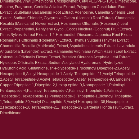
Dimethicone/Vinyl Dimethicone Crosspolymer, Cetyl PEG/PPG-10/1 Dimethicone,
Маски и патчи
Средства для ванны
Betaine, Fragrance, Centella Asiatica Extract, Polygonum Cuspidatum Root
Уход за губами
Гаджеты
Extract, Scutellaria Baicalensis Root Extract, Adenosine, Camellia Sinensis Leaf
Декоротивная косметика
Extract, Sodium Chloride, Glycyrrhiza Glabra (Licorice) Root Extract, Chamomilla
Сертификаты
Волосы
Recutita (Matricaria) Flower Extract, Rosmarinus Officinalis (Rosemary) Leaf
Наборы
Extract, Propanediol, Pentylene Glycol, Cocos Nucifera (Coconut) Fruit Extract,
Проблемы
Pinus Sylvestris Leaf Extract, 1,2-Hexanediol, Dioscorea Japonica Root Extract,
Шампуни
Rosmarinus Officinalis (Rosemary) Extract, Thymus Vulgaris (Thyme) Extract,
Кондиционеры/бальзамы
Chamomilla Recutita (Matricaria) Extract, Aspalathus Linearis Extract, Lavandula
Маски/скрабы
Angustifolia (Lavender) Extract, Hamamelis Virginiana (Witch Hazel) Leaf Extract,
Сыворотки/лосьоны
Calendula Officinalis Flower Extract, Brassica Oleracea Acephala Leaf Extract,
Спреи
Hyssopus Officinalis Extract, Sodium Acetylated Hyaluronate, Hydro lyzed
Средства для укладки
Hyaluronic Acid, Glutathione, sh-Polypeptide-1,Nicotinoyl Dipeptide-23,Acetyl
Hexapeptide-8,Acetyl Hexapeptide-1,Acetyl Tetrapeptide -11,Acetyl Tetrapeptide-
Клиентам
2,Acetyl Tetrapeptide-3,Acetyl Tetrapeptide-5,Acetyl Tetrapeptide-9,Carnosine,
Copper Tripeptide-1,Dipeptide-2,Hexap eptide-9,Nonapeptide-1,Palmitoyl
Система лояльности
Pentapeptide-4,Palmitoyl Tetrapeptide-7,Palmitoyl Tripeptide-1,Palmitoyl
Доставка и самовывоз
Tripeptide-5,Hexapeptide-11,Pentapeptide-3, Tripeptide-1,Biotinoyl Tripeptide-
Оплата и возврат
1,Tetrapeptide-30,Acetyl Octapeptide-3,Acetyl Hexapeptide-38,Hexapeptide-
Согласие на обработку
2,Hexapeptide-10,Tetrapeptide-21, Tripeptide-29,Gardenia Florida Fruit Extract,
персональных данных
Dimethicone
Политика
конфиденциальности
Договор оферта
Реквизиты и контакты
Подписаться