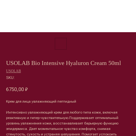
USOLAB Bio Intensive Hyaluron Cream 50ml
USOLAB
SKU:
6750,00
₽
Крем для лица увлажняющий пептидный
Интенсивно увлажняющий крем для любого типа кожи, включая
реактивную и гипер-чувствительную.Поддерживает оптимальный
уровень увлажнения кожи, восстанавливает барьерную функцию
эпидермиса. Дает моментальное чувство комфорта, снимая
стянутость, сухость и устраняя шелушения. Помогает успокоить