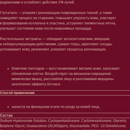
радикалами и ослабляет действие УФ-лучей.
Глутатион — ускоряет регенерацию поврежденных тканей, а также
замедляет процесс их старения, повышает упругость кожи, участвует
в формировании коллагена и эластина, устраняет пигментные пятна,
улучшает состояние кожи после инвазивных процедур.
Растительные экстракты — обладают антисептическим, вяжущим
и себорегулирующим действиями, сужают поры, укрепляют сосуды,
успокаивают кожу, увлажняют, ускоряют процессы регенерации.
Комплекс пептидов — восстанавливают матрикс кожи, запускают
обновление клеток. Воздействует на механизм сокращения
мимических мышц, расслабляя лицо и разглаживая морщины
Лицо
Тело
аналогично эффекту ботокса.
Проблемы
Проблемы
Способ применения
Очищение
Кремы
Увлажнение/питание
Лосьоны
Сыворотки/ эссенции
Очищение
нанести на финишном этапе по уходу за кожей лица.
Ретинол
Шея и зона декольте
Состав
Защита от солнца
Пилинги/масла
Sodium Hyaluronate Solution, Cyclopentasiloxane, Cyclohexasiloxane, Glycerin,
Тонизация
Уход за руками
Butylene Glycol, Guaiazulene (30,000ppm), Niacinamide, PEG -10 Dimethicone,
Восстановление
Уход за ногами