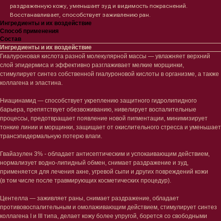
раздраженную кожу, уменьшает зуд и видимость покраснений.
Восстанавливает, способствует заживлению ран.
Ингредиенты и их воздействие
Способ применения
Состав
Ингредиенты и их воздействие
Гиалуроновая кислота разной молекулярной массы — увлажняет верхний
слой эпидермиса и эффективно разглаживает мелкие морщинки,
стимулирует синтез собственной гиалуроновой кислоты в организме, а также
коллагена и эластина.
Ниацинамид — способствует укреплению защитного гидролипидного
барьера, препятствует обезвоживанию, нивелирует воспалительные
процессы, предотвращает появление новой пигментации, минимизирует
тонкие линии и морщинки, защищает от окислительного стресса и уменьшает
трансэпидермальную потерю влаги.
Гвайазулен 3% - обладает антисептическим и успокаивающим действием,
нормализует водно-липидный обмен, снимает раздражение и зуд,
применяется для лечения акне, угревой сыпи и других повреждений кожи
(в том числе после травмирующих косметических процедур).
Центелла — заживляет раны, снимает раздражение, обладает
противовоспалительным и омолаживающим действием, стимулирует синтез
коллагена I и III типа, делает кожу более упругой, борется со свободными