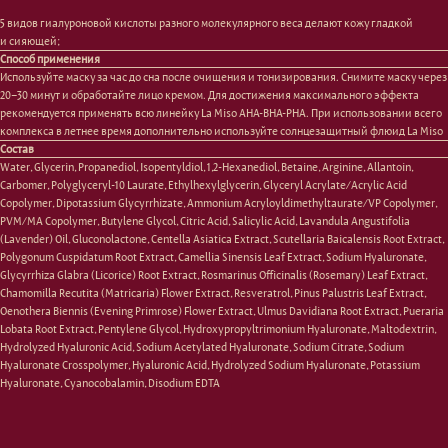
5 видов гиалуроновой кислоты разного молекулярного веса делают кожу гладкой
и сияющей;
Способ применения
Используйте маску за час до сна после очищения и тонизирования. Снимите маску через
20−30 минут и обработайте лицо кремом. Для достижения максимального эффекта
Лицо
Тело
рекомендуется применять всю линейку La Miso AHA-BHA-PHA. При использовании всего
Проблемы
Проблемы
комплекса в летнее время дополнительно используйте солнцезащитный флюид La Miso
Очищение
Кремы
Состав
Увлажнение/питание
Лосьоны
Water, Glycerin, Propanediol, Isopentyldiol, 1,2-Hexanediol, Betaine, Arginine, Allantoin,
Сыворотки/ эссенции
Очищение
Carbomer, Polyglyceryl-10 Laurate, Ethylhexylglycerin, Glyceryl Acrylate/Acrylic Acid
Ретинол
Шея и зона декольте
Copolymer, Dipotassium Glycyrrhizate, Ammonium Acryloyldimethyltaurate/VP Copolymer,
Защита от солнца
Пилинги/масла
PVM/MA Copolymer, Butylene Glycol, Citric Acid, Salicylic Acid, Lavandula Angustifolia
(Lavender) Oil, Gluconolactone, Centella Asiatica Extract, Scutellaria Baicalensis Root Extract,
Тонизация
Уход за руками
Polygonum Cuspidatum Root Extract, Camellia Sinensis Leaf Extract, Sodium Hyaluronate,
Восстановление
Уход за ногами
Glycyrrhiza Glabra (Licorice) Root Extract, Rosmarinus Officinalis (Rosemary) Leaf Extract,
Маски и патчи
Средства для ванны
Chamomilla Recutita (Matricaria) Flower Extract, Resveratrol, Pinus Palustris Leaf Extract,
Уход за губами
Гаджеты
Oenothera Biennis (Evening Primrose) Flower Extract, Ulmus Davidiana Root Extract, Pueraria
Декоротивная косметика
Сертификаты
Lobata Root Extract, Pentylene Glycol, Hydroxypropyltrimonium Hyaluronate, Maltodextrin,
Волосы
Hydrolyzed Hyaluronic Acid, Sodium Acetylated Hyaluronate, Sodium Citrate, Sodium
Наборы
Hyaluronate Crosspolymer, Hyaluronic Acid, Hydrolyzed Sodium Hyaluronate, Potassium
Проблемы
Hyaluronate, Cyanocobalamin, Disodium EDTA
Шампуни
Кондиционеры/бальзамы
Маски/скрабы
Сыворотки/лосьоны