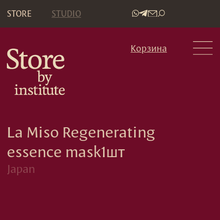
STORE
STUDIO
•
Корзина
La Miso Regenerating
essence mask1шт
Japan