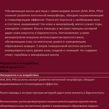
Обновляющая маска для лица с тремя видами кислот (AHA, BHA, PHA)
снижает развитие патогенной микрофлоры, обладает выравнивающим
и стимулирующим эффектом. Помогает бороться с проблемами акне
и постакне, выравнивает тон кожи и микрорельеф, мягко сужает поры,
замедляет старение. Масло лаванды и экстракт примулы вечерней
дарит коже нежность и бархатистость. Фитокомплекс усилен
ресвератролом мощным антиоксидантом красного вина,
обновляющим кожу на клеточном уровне и замедляющим
образование морщин. 5 видов гиалуроновой кислоты разного
молекулярного веса делают кожу гладкой и сияющей. Не содержит
спирт, парабены и минеральные масла.
Ингредиенты и их воздействие
Способ применения
Состав
Ингредиенты и их воздействие
AHA, BHA, PHA кислоты снижает развитие патогенной микрофлоры, обладает
выравнивающим и стимулирующим эффектом;
Масло лаванды и экстракт примулы вечерней дарит коже нежность и бархатистость;
Фитокомплекс усилен ресвератролом мощным антиоксидантом красного вина,
обновляющим кожу на клеточном уровне и замедляющим образование морщин;