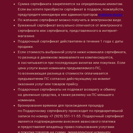
Сумма сертификата закрепляется за определенным клиентом.
Если вы хотите приобрести сертификат в подарок, пожалуйста,
предупредите менеджера или администраторов
institute studio
.
По желанию сертификат можно получить в электронном виде.
Бумажный сертификат визуально отличается от электронного
сертификата или сертификата, представленного в интернет-
магазине.
Подарочный сертификат действителен в течение 1 года с даты
продажи.
Если стоимость выбранной услуги ниже номинала сертификата,
то разница в денежном эквиваленте не компенсируется,
а засчитывается при последующих визитах или покупках. Если
цена услуги выше номинала предъявляемого ПС,
то возникающая разница в стоимости оплачивается
предъявителем ПС согласно действующему на момент
оказания услуг или товаров прайсу.
Подарочные сертификаты не подлежат возврату и обмену
на денежные средства, а также размену на ПС меньшего
номинала.
Бронирование времени для прохождения процедур
Лицо
Тело
по Подарочному сертификату происходит по предварительной
Проблемы
Проблемы
записи по номеру +7 (929) 551-11-55. Подарочный сертификат
Очищение
Кремы
является подтверждением внесения авансового платежа
Увлажнение/питание
Лосьоны
и предоставляет владельцу право пользования услугами
Сыворотки/ эссенции
Очищение
и покупки товаров на сумму, эквивалентную номиналу