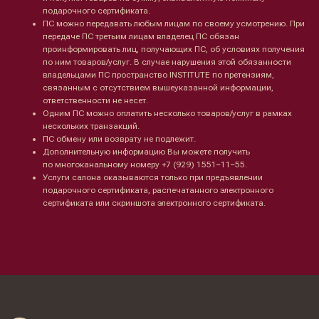
Ретинол
Шея и зона декольте
подарочного сертификата.
Защита от солнца
Пилинги/масла
ПС можно передавать любым лицам по своему усмотрению. При
Тонизация
Уход за руками
передаче ПС третьим лицам владелец ПС обязан
Восстановление
Уход за ногами
проинформировать лиц, получающих ПС, об условиях получения
Маски и патчи
Средства для ванны
по ним товаров/услуг. В случае нарушения этой обязанности
Уход за губами
владельцами ПС пространство INSTITUTE по претензиям,
Гаджеты
связанным с отсутствием вышеуказанной информации,
Декоротивная косметика
Сертификаты
ответственности не несет.
Волосы
Одним ПС можно оплатить несколько товаров/услуг в рамках
Наборы
нескольких транзакций.
Проблемы
ПС обмену или возврату не подлежит.
Шампуни
Дополнительную информацию Вы можете получить
Кондиционеры/бальзамы
по многоканальному номеру +7 (929) 1551−11−55.
Маски/скрабы
Услуги салона оказываются только при предъявлении
Сыворотки/лосьоны
подарочного сертификата, распечатанного электронного
Спреи
сертификата или скриншота электронного сертификата.
Средства для укладки
Клиентам
Система лояльности
Доставка и самовывоз
Оплата и возврат
Согласие на обработку
персональных данных