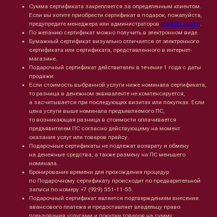
Сумма сертификата закрепляется за определенным клиентом.
Если вы хотите приобрести сертификат в подарок, пожалуйста,
предупредите менеджера или администраторов
institute studio
.
По желанию сертификат можно получить в электронном виде.
Бумажный сертификат визуально отличается от электронного
сертификата или сертификата, представленного в интернет-
магазине.
Подарочный сертификат действителен в течение 1 года с даты
продажи.
Если стоимость выбранной услуги ниже номинала сертификата,
то разница в денежном эквиваленте не компенсируется,
а засчитывается при последующих визитах или покупках. Если
цена услуги выше номинала предъявляемого ПС,
то возникающая разница в стоимости оплачивается
предъявителем ПС согласно действующему на момент
оказания услуг или товаров прайсу.
Подарочные сертификаты не подлежат возврату и обмену
на денежные средства, а также размену на ПС меньшего
номинала.
Бронирование времени для прохождения процедур
Лицо
Тело
по Подарочному сертификату происходит по предварительной
Проблемы
Проблемы
записи по номеру +7 (929) 551-11-55.
Очищение
Кремы
Подарочный сертификат является подтверждением внесения
Увлажнение/питание
Лосьоны
авансового платежа и предоставляет владельцу право
Сыворотки/ эссенции
Очищение
пользования услугами и покупки товаров на сумму,