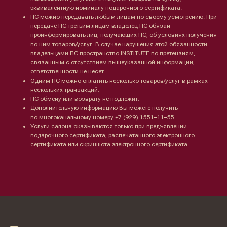
Ретинол
Шея и зона декольте
эквивалентную номиналу подарочного сертификата.
Защита от солнца
Пилинги/масла
ПС можно передавать любым лицам по своему усмотрению. При
Тонизация
Уход за руками
передаче ПС третьим лицам владелец ПС обязан
Восстановление
Уход за ногами
проинформировать лиц, получающих ПС, об условиях получения
Маски и патчи
Средства для ванны
по ним товаров/услуг. В случае нарушения этой обязанности
Уход за губами
владельцами ПС пространство INSTITUTE по претензиям,
Гаджеты
связанным с отсутствием вышеуказанной информации,
Декоротивная косметика
Сертификаты
ответственности не несет.
Волосы
Одним ПС можно оплатить несколько товаров/услуг в рамках
Наборы
нескольких транзакций.
Проблемы
ПС обмену или возврату не подлежит.
Шампуни
Дополнительную информацию Вы можете получить
Кондиционеры/бальзамы
по многоканальному номеру +7 (929) 1551−11−55.
Маски/скрабы
Услуги салона оказываются только при предъявлении
Сыворотки/лосьоны
подарочного сертификата, распечатанного электронного
Спреи
сертификата или скриншота электронного сертификата.
Средства для укладки
Клиентам
Система лояльности
Доставка и самовывоз
Оплата и возврат
Согласие на обработку
персональных данных