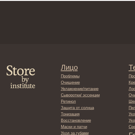
Лицо
Тело
Проблемы
Проблемы
Очищение
Кремы
Увлажнение/питание
Лосьоны
Сыворотки/ эссенции
Очищение
Ретинол
Шея и зона 
Защита от солнца
Пилинги/ма
Тонизация
Уход за рук
Восстановление
Уход за ног
Маски и патчи
Средства д
Уход за губами
Гадже
Декоротивная косметика
Серти
Волосы
Набор
Проблемы
Шампуни