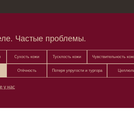
зина
Москва, Нов
. Частые проблемы.
Сухость кожи
Тусклость кожи
Чувствительность кожи
Покраснен
Отёчность
Потеря упругости и тургора
Целлюлит
Шел