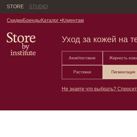
Кор
STORE
STUDIO
Скидки
Бренды
Каталог
•
Клиентам
Уход за кожей на теле
Акне/постакне
Жирность кожи
Растяжки
Пигментация
Не знаете что выбрать?
Спросите у нас