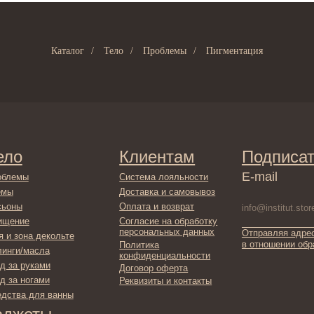
Каталог
/
Тело
/
Проблемы
/
Пигментация
Клиентам
Подписаться
E-mail
Система лояльности
Доставка и самовывоз
Оплата и возврат
Согласие на обработку
персональных данных
Отправляя адрес электронной поч
декольте
в отношении обработки персонал
Политика
сла
конфиденциальности
ами
Договор оферта
ами
Реквизиты и контакты
ля ванны
ты
фикаты
ы