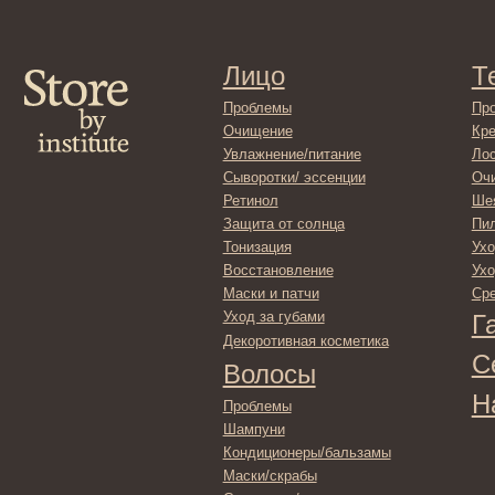
Очищение
Кремы
Увлажнение/питание
Лосьоны
Сыворотки/ эссенции
Очищение
Ретинол
Шея и зона 
Защита от солнца
Пилинги/ма
Тонизация
Уход за рук
Восстановление
Уход за ног
Маски и патчи
Средства д
Уход за губами
Гадже
Декоротивная косметика
Серти
Волосы
Набор
Проблемы
Шампуни
Кондиционеры/бальзамы
Маски/скрабы
Сыворотки/лосьоны
Спреи
Средства для укладки