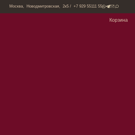
одмитровская, 2к5 / +7 929 55111 55
Корзина
еволюцию в косметической индустрии 21