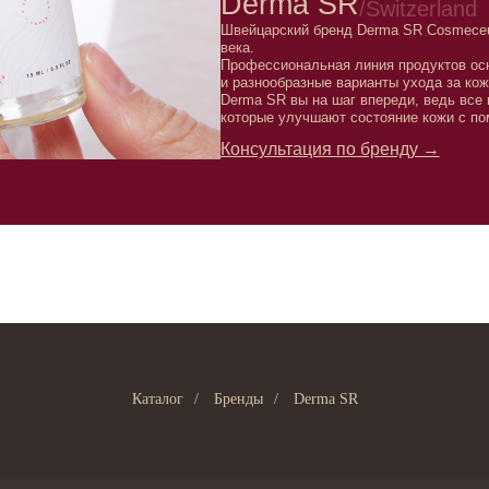
Профессиональная линия продуктов основана на многол
и разнообразные варианты ухода за кожей в специализир
Derma SR вы на шаг впереди, ведь все продукты состоят
которые улучшают состояние кожи с помощью целенапр
Консультация по бренду →
Каталог
/
Бренды
/
Derma SR
Клиентам
Подписаться
E-mail
Система лояльности