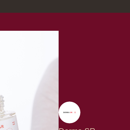
зина
Москва, Нов
Derma SR
/
Switzerland
Швейцарский бренд Derma SR Cosmeceutical произвел р
века.