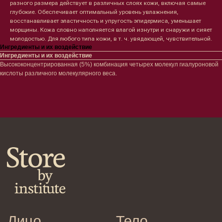
разного размера действует в различных слоях кожи, включая самые
Сыворотки/ эссенции
Очищение
глубокие. Обеспечивает оптимальный уровень увлажнения,
Ретинол
Шея и зона декольте
восстанавливает эластичность и упругость эпидермиса, уменьшает
Защита от солнца
Пилинги/масла
морщины. Кожа словно наполняется влагой изнутри и снаружи и сияет
Тонизация
Уход за руками
молодостью. Для любого типа кожи, в т. ч. увядающей, чувствительной.
Восстановление
Уход за ногами
Ингредиенты и их воздействие
Маски и патчи
Средства для ванны
Ингредиенты и их воздействие
Уход за губами
Гаджеты
Высококонцентрированная (5%) комбинация четырех молекул гиалуроновой
Декоротивная косметика
кислоты различного молекулярного веса.
Сертификаты
Волосы
Наборы
Проблемы
Шампуни
Кондиционеры/бальзамы
Маски/скрабы
Сыворотки/лосьоны
Спреи
Средства для укладки
Клиентам
Система лояльности
Доставка и самовывоз
Оплата и возврат
Согласие на обработку