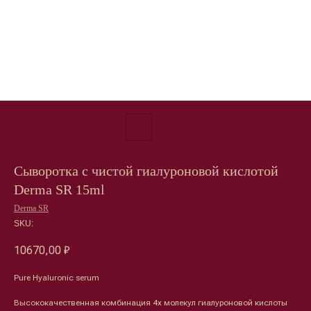
Сыворотка с чистой гиалуроновой кислотой
Derma SR 15ml
Derma SR
SKU:
10670,00
₽
Лицо
Тело
Pure Hyaluronic serum
Проблемы
Проблемы
Очищение
Кремы
Высококачественная комбинация 4х молекул гиалуроновой кислоты
Увлажнение/питание
Лосьоны