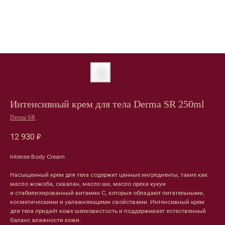
Интенсивный крем для тела Derma SR 250ml
Derma SR
12 930
₽
Intense Body Cream
Насыщенный крем для тела содержит ценные ингредиенты, такие как
масло жожоба, сквалан, масло ши, масло ореха кукуи
и стабилизированный витамин С, которые обладают питательными,
косметическими и увлажняющими свойствами. Интенсивный крем
Лицо
Тело
для тела придаёт коже шелковистость и поддерживает естественный
баланс влажности кожи.
Проблемы
Проблемы