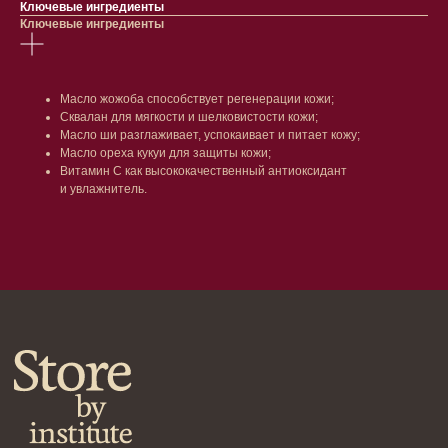
Ключевые ингредиенты
Очищение
Кремы
Ключевые ингредиенты
Увлажнение/питание
Лосьоны
Сыворотки/ эссенции
Очищение
Ретинол
Шея и зона декольте
Защита от солнца
Пилинги/масла
Масло жожоба способствует регенерации кожи;
Тонизация
Уход за руками
Сквалан для мягкости и шелковистости кожи;
Восстановление
Уход за ногами
Масло ши разглаживает, успокаивает и питает кожу;
Маски и патчи
Средства для ванны
Масло ореха кукуи для защиты кожи;
Уход за губами
Гаджеты
Витамин С как высококачественный антиоксидант
Декоротивная косметика
и увлажнитель.
Сертификаты
Волосы
Наборы
Проблемы
Шампуни
Кондиционеры/бальзамы
Маски/скрабы
Сыворотки/лосьоны
Спреи
Средства для укладки
Клиентам
Система лояльности
Доставка и самовывоз