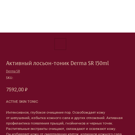
Активный лосьон-тоник Derma SR 150ml
Derma SR
SKU:
7592,00
₽
ACTIVE SKIN TONIC
Интенсивное, глубокое очищение пор. Освобождает кожу
от шелушений, избытка кожного сала и других отложений. Активная
профилактика появления прыщей, гнойничков и черных точек.
Растительные экстракты очищают, охлаждают и освежают кожу.
Он избавляет кожу от омертвевших клеток, излишков кожного сала