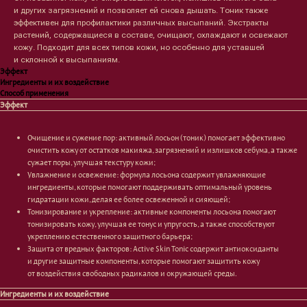
и других загрязнений и позволяет ей снова дышать. Тоник также
эффективен для профилактики различных высыпаний. Экстракты
растений, содержащиеся в составе, очищают, охлаждают и освежают
кожу. Подходит для всех типов кожи, но особенно для уставшей
и склонной к высыпаниям.
Эффект
Ингредиенты и их воздействие
Способ применения
Эффект
Очищение и сужение пор: активный лосьон (тоник) помогает эффективно
очистить кожу от остатков макияжа, загрязнений и излишков себума, а также
сужает поры, улучшая текстуру кожи;
Увлажнение и освежение: формула лосьона содержит увлажняющие
ингредиенты, которые помогают поддерживать оптимальный уровень
гидратации кожи, делая ее более освеженной и сияющей;
Тонизирование и укрепление: активные компоненты лосьона помогают
Лицо
Тело
тонизировать кожу, улучшая ее тонус и упругость, а также способствуют
укреплению естественного защитного барьера;
Проблемы
Проблемы
Защита от вредных факторов: Active Skin Tonic содержит антиоксиданты
Очищение
Кремы
и другие защитные компоненты, которые помогают защитить кожу
Увлажнение/питание
Лосьоны
от воздействия свободных радикалов и окружающей среды.
Сыворотки/ эссенции
Очищение
Ингредиенты и их воздействие
Ретинол
Шея и зона декольте