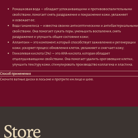
Защита от солнца
Пилинги/масла
Тонизация
Уход за руками
Ромашковая вода — обладает успокаивающими и противовоспалительными
Восстановление
Уход за ногами
свойствами, помогает снять раздражение и покраснение кожи, увлажняет
Маски и патчи
Средства для ванны
и освежает ее;
Уход за губами
Гаджеты
Вода гамамелиса — известна своими антисептическими и антибактериальными
Декоротивная косметика
свойствами. Она помогает сужать поры, уменьшить воспаления, снять
Сертификаты
Волосы
раздражение и улучшить общее состояние кожи;
Аллантоин — это компонент, который способствует заживлению и регенерации
Наборы
Проблемы
кожи, ускоряет процесс обновления клеток, увлажняет и смягчает кожу;
Шампуни
Гликолевая кислота (2%) — это AHA-кислота, которая обладает
Кондиционеры/бальзамы
отшелушивающими свойствами. Она помогает удалить ороговевшие клетки,
Маски/скрабы
улучшить текстуру кожи, стимулировать производство коллагена и эластина.
Сыворотки/лосьоны
Способ применения
Спреи
Смочите ватные диски в лосьоне и протрите им лицо и шею.
Средства для укладки
Клиентам
Система лояльности
Доставка и самовывоз
Оплата и возврат
Согласие на обработку
персональных данных
Политика
конфиденциальности