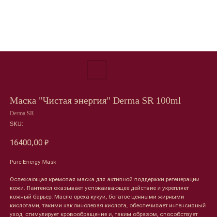
Маска "Чистая энергия" Derma SR 100ml
Derma SR
SKU:
16400,00
₽
Pure Energy Mask
Освежающая кремовая маска для активной поддержки регенерации
кожи. Пантенол оказывает успокаивающее действие и укрепляет
кожный барьер. Масло ореха кукуи, богатое ценными жирными
кислотами, такими как линолевая кислота, обеспечивает интенсивный
уход, стимулирует кровообращение и, таким образом, способствует