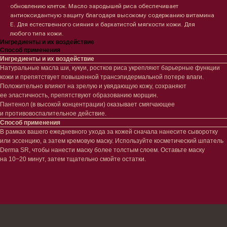
обновлению клеток. Масло зародышей риса обеспечивает
антиоксидантную защиту благодаря высокому содержанию витамина
Е. Для естественного сияния и бархатистой мягкости кожи. Для
Лицо
Тело
любого типа кожи.
Проблемы
Проблемы
Ингредиенты и их воздействие
Очищение
Кремы
Способ применения
Увлажнение/питание
Лосьоны
Ингредиенты и их воздействие
Сыворотки/ эссенции
Очищение
Натуральные масла ши, кукуи, ростков риса укрепляют барьерные функции
кожи и препятствует повышенной трансэпидермальной потере влаги.
Ретинол
Шея и зона декольте
Положительно влияют на зрелую и увядающую кожу, сохраняют
Защита от солнца
Пилинги/масла
ее эластичность, препятствуют образованию морщин.
Тонизация
Уход за руками
Пантенол (в высокой концентрации) оказывает смягчающее
Восстановление
Уход за ногами
и противовоспалительное действие.
Маски и патчи
Средства для ванны
Способ применения
Уход за губами
Гаджеты
В рамках вашего ежедневного ухода за кожей сначала нанесите сыворотку
Декоротивная косметика
или эссенцию, а затем кремовую маску. Используйте косметический шпатель
Сертификаты
Волосы
Derma SR, чтобы нанести маску более толстым слоем. Оставьте маску
Наборы
на 10−20 минут, затем тщательно смойте остатки.
Проблемы
Шампуни
Кондиционеры/бальзамы
Маски/скрабы
Сыворотки/лосьоны
Спреи
Средства для укладки