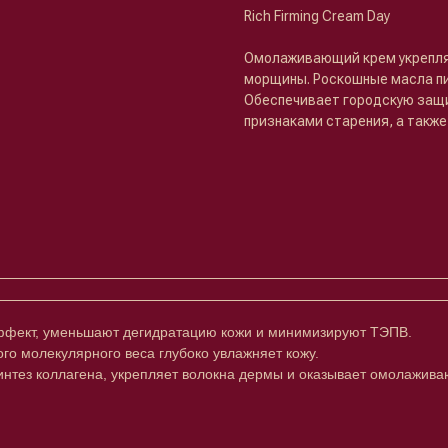
Rich Firming Cream Day
Омолаживающий крем укрепляе
морщины. Роскошные масла пи
Обеспечивает городскую защи
признаками старения, а также
ффект, уменьшают дегидратацию кожи и минимизируют ТЭПВ.
о молекулярного веса глубоко увлажняет кожу.
синтез коллагена, укрепляет волокна дермы и оказывает омолажи