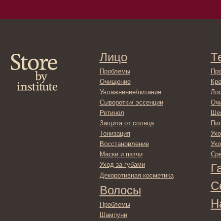
Лицо
Тело
Проблемы
Проблемы
Очищение
Кремы
Увлажнение/питание
Лосьоны
Сыворотки/ эссенции
Очищение
Ретинол
Шея и зона 
Защита от солнца
Пилинги/ма
Тонизация
Уход за рук
Восстановление
Уход за ног
Маски и патчи
Средства д
Уход за губами
Гадже
Декоротивная косметика
Серти
Волосы
Набор
Проблемы
Шампуни
Кондиционеры/бальзамы
Маски/скрабы
Сыворотки/лосьоны
Спреи
Средства для укладки