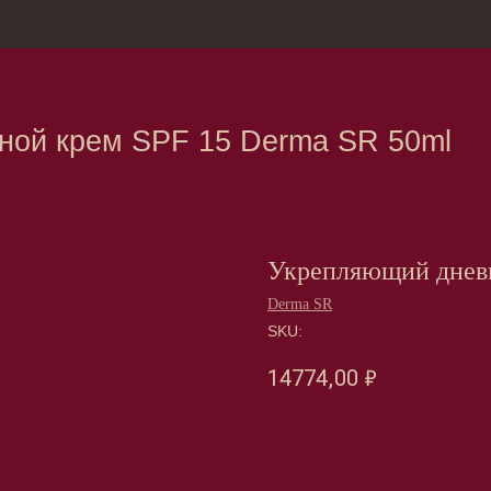
зина
Москва, Нов
крем SPF 15 Derma SR 50ml
Укрепляющий дневн
Derma SR
SKU:
14774,00
₽
Оформить предзаказ →