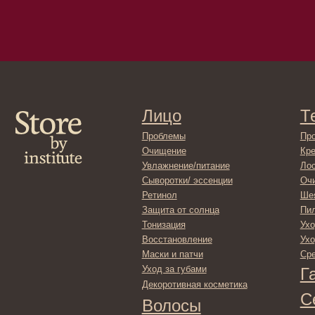
Лицо
Тело
Проблемы
Проблемы
Очищение
Кремы
Увлажнение/питание
Лосьоны
Сыворотки/ эссенции
Очищение
Ретинол
Шея и зона 
Защита от солнца
Пилинги/ма
Тонизация
Уход за рук
Восстановление
Уход за ног
Маски и патчи
Средства д
Уход за губами
Гадже
Декоротивная косметика
Серти
Волосы
Набор
Проблемы
Шампуни
Кондиционеры/бальзамы
Маски/скрабы
Сыворотки/лосьоны
Спреи
Средства для укладки