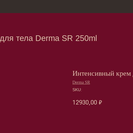
зина
Москва, Нов
 тела Derma SR 250ml
Интенсивный крем 
Derma SR
SKU:
12930,00
₽
Оформить предзаказ →