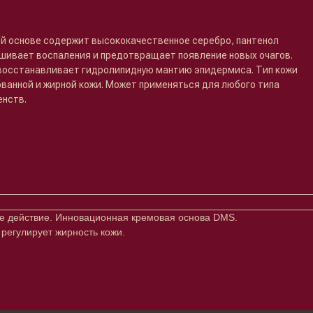
ой основе содержит высококачественное серебро, пантенол
ушивает воспаления и предотвращает появление новых очагов.
восстанавливает гидролипидную мантию эпидермиса. Тип кожи
ванной и жирной кожи. Может применяться для любого типа
енств.
ое действие. Инновационная кремовая основа DMS.
регулирует жирность кожи.