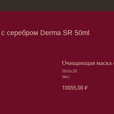
зина
Москва, Нов
ребром Derma SR 50ml
Очищающая маска с
Derma SR
SKU:
10055,00
₽
Оформить предзаказ →