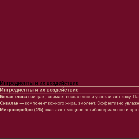
Ингредиенты и их воздействие
Ингредиенты и их воздействие
Белая глина
очищает, снимает воспаление и успокаивает кожу. П
Сквалан
— компонент кожного жира, эмолент. Эффективно увлажня
Микросеребро (1%)
оказывает мощное антибактериальное и прот
Лицо
Тело
Проблемы
Проблемы