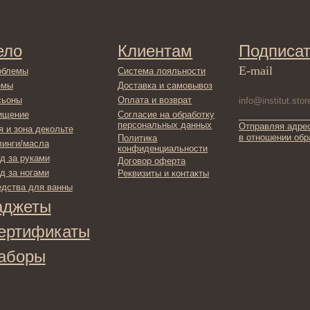
Доставка и самовывоз
Оплата и возврат
Согласие на обработку
персональных данных
Отправляя адрес электронной поч
декольте
в отношении обработки персонал
Политика
сла
конфиденциальности
ами
Договор оферта
ами
Реквизиты и контакты
ля ванны
ты
фикаты
ы