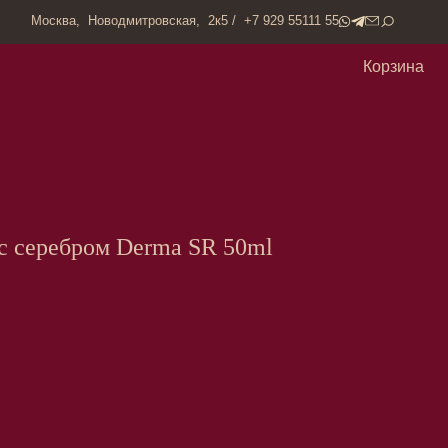
одмитровская, 2к5 / +7 929 55111 55
Корзина
 серебром Derma SR 50ml