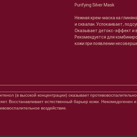
Purifying Silver Mask
Нежная крем-маска на глинян
и сквалан. Успокаивает, подс
Оказывает детокс-эффект и 
Рекомендуется для комбиниро
кожи при появлении несоверш
антенол (в высокой концентрации) оказывает противовоспалительн
ет. Восстанавливает естественный барьер кожи. Некомедогенен и 
ивовоспалительное воздействие.
Клиентам
Подписаться
E-mail
Система лояльности