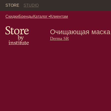
Кор
STORE
STUDIO
Скидки
Бренды
Каталог
•
Клиентам
Очищающая маска с се
Derma SR