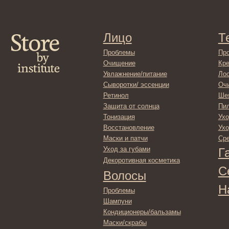
Очищение
Кремы
Увлажнение/питание
Лосьоны
Сыворотки/ эссенции
Очищение
Ретинол
Шея и зона 
Защита от солнца
Пилинги/ма
Тонизация
Уход за рук
Восстановление
Уход за ног
Маски и патчи
Средства д
Уход за губами
Гадже
Декоротивная косметика
Серти
Волосы
Набор
Проблемы
Шампуни
Кондиционеры/бальзамы
Маски/скрабы
Сыворотки/лосьоны
Спреи
Средства для укладки