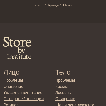
Маски и патчи
Средства для ванны
Каталог
/
Бренды
/
Eliokap
Уход за губами
Гаджеты
Декоротивная косметика
Сертификаты
Волосы
Наборы
Проблемы
Шампуни
Кондиционеры/бальзамы
Маски/скрабы
Сыворотки/лосьоны
Спреи
Средства для укладки
Клиентам
Система лояльности
Доставка и самовывоз
Оплата и возврат
Согласие на обработку
персональных данных
Политика
конфиденциальности
Договор оферта
Реквизиты и контакты
Подписаться