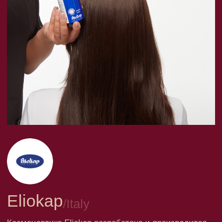
Eliokap
/
Italy
Космецевтика Eliokap разработана и производится
итальянской трихологической лабораторией Solaria
s.r.l., с 1963 года специализирующейся на создании
высокотехнологичных препаратов для
восстановления здоровья волос и кожи головы.
Все средства Eliokap клинически тестированы.
Эффективность и безопасность доказана
Dermatological Clinic of Bologna University; ЦКВИ,
Россия и др.
Одобрено и применяется врачами
профессионального общества трихологов.
Консультация по бренду →