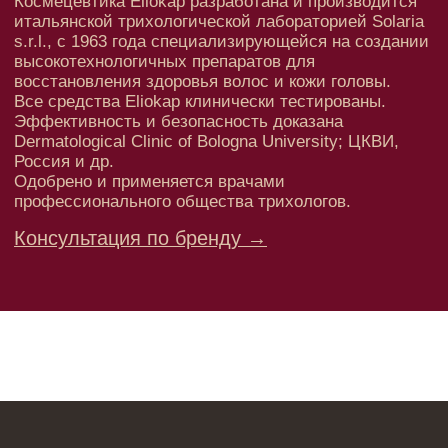
Лицо
Тело
Проблемы
Проблемы
Очищение
Кремы
Увлажнение/питание
Лосьоны
Сыворотки/ эссенции
Очищение
Ретинол
Шея и зона декольте
Защита от солнца
Пилинги/масла
Тонизация
Уход за руками
Восстановление
Уход за ногами