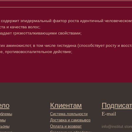
— содержит эпидермальный фактор роста идентичный человеческом
а и качества волос;
ладает грязеотталкивающими свойствами;
их аминокислот, в том числе гистидина (способствует росту и восс
е, противовоспалительное действие;
Клиентам
Подписаться
E-mail
Система лояльности
Доставка и самовывоз
Оплата и возврат
Согласие на обработку
персональных данных
Отправляя адрес электронной поч
декольте
в отношении обработки персонал
Политика
сла
конфиденциальности
ами
Договор оферта
ами
Реквизиты и контакты
ля ванны
ты