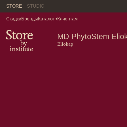
Кор
STORE
STUDIO
Скидки
Бренды
Каталог
•
Клиентам
MD PhytoStem Eliokap 
Eliokap