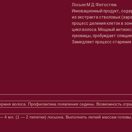
Лосьон М Д Фитостем.
Инновационный продукт, соде
из экстракта стволовых (зар
процесс деления клеток в зо
цикл волоса. Мощный антиокс
луковицы, пробуждает спящие
Замедляет процесс старения 
тержня волоса. Профилактика появления седины. Возможность отр
 4 мл. (1 — 2 пипетки) лосьона. Выполнить легкий массаж головы.