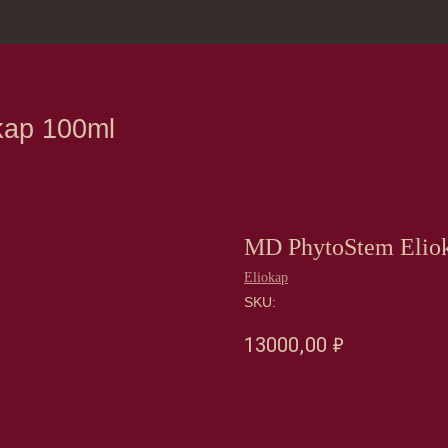
зина
Москва, Нов
100ml
MD PhytoStem Elio
Eliokap
SKU:
13000,00
₽
Оформить предзаказ →