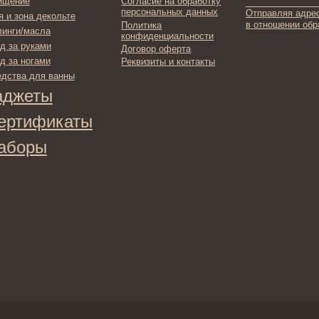
фикаты
ы