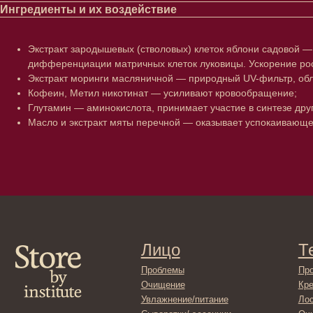
Ингредиенты и их воздействие
Экстракт зародышевых (стволовых) клеток яблони садовой 
дифференциации матричных клеток луковицы. Ускорение рост
Экстракт моринги масляничной — природный UV-фильтр, об
Кофеин, Метил никотинат — усиливают кровообращение;
Глутамин — аминокислота, принимает участие в синтезе друг
Масло и экстракт мяты перечной — оказывает успокаивающе
Лицо
Тело
Проблемы
Проблемы
Очищение
Кремы
Увлажнение/питание
Лосьоны
Сыворотки/ эссенции
Очищение
Ретинол
Шея и зона 
Защита от солнца
Пилинги/ма
Тонизация
Уход за рук
Восстановление
Уход за ног
Маски и патчи
Средства д
Уход за губами
Гадже
Декоротивная косметика