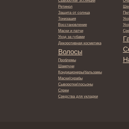
Серти
Волосы
Набор
Проблемы
Шампуни
Кондиционеры/бальзамы
Маски/скрабы
Сыворотки/лосьоны
Спреи
Средства для укладки