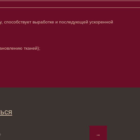
у, способствует выработке и последующей ускоренной
тановлению тканей);
→
ты вы соглашаетесь с политикой
ьных данных