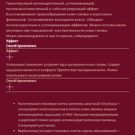
Гарантируемый антиандрогенный, успокаивающий,
противовоспалительный и себо-регулирующий эффект.
Восстанавливает кровообращение кожи головы и волосяных
фолликулов. Останавливает выпадение волос. Обладает
антиоксидантным и успокаивающим эффектом. Можно использовать
регулярно при повышенной чувствительности кожи головы.
Может рекомендоваться при псориазе, нейродермите.
Эффект
Способ применения
Эффект
Успокаивает, заживляет, устраняет зуд и шелушение кожи головы. Создает
ощущение свежести и комфорта. Препятствует выпадению волос. Можно
Лицо
Тело
импользовать на регулярной основе.
Способ применения
Проблемы
Проблемы
Очищение
Кремы
Увлажнение/питание
Лосьоны
Сыворотки/ эссенции
Очищение
Растительные стволовые клетки центеллы азиатской (Готу Кола) —
Ретинол
Шея и зона декольте
стимулируют синтез коллагена в клетках кожи, являясь мощным
Защита от солнца
Пилинги/масла
антиоксидантом, защищают от УФО. Улучшают микроциркуляцию
Тонизация
Уход за руками
и укрепляют стенки сосудов, активизируют волосяную луковицу.
Восстановление
Уход за ногами
Стимулируют рост волос;
Маски и патчи
Средства для ванны
Вербаскозид (экстракт стволовых клеток сирени обыкновенной) —
Уход за губами