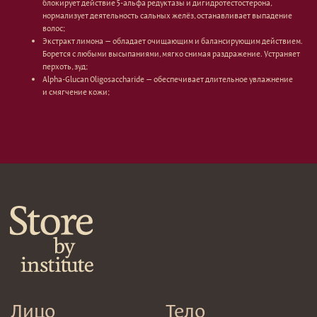
Гаджеты
блокирует действие 5-альфа редуктазы и дигидротестостерона,
Декоротивная косметика
нормализует деятельность сальных желёз, останавливает выпадение
Сертификаты
Волосы
волос;
Экстракт лимона — обладает очищающим и балансирующим действием.
Наборы
Проблемы
Борется с любыми высыпаниями, мягко снимая раздражение. Устраняет
Шампуни
перхоть, зуд;
Кондиционеры/бальзамы
Alpha-Glucan Oligosaccharide — обеспечивает длительное увлажнение
Маски/скрабы
и смягчение кожи;
Сыворотки/лосьоны
Спреи
Средства для укладки
Клиентам
Система лояльности
Доставка и самовывоз
Оплата и возврат
Согласие на обработку
персональных данных
Политика
конфиденциальности
Договор оферта
Реквизиты и контакты
Подписаться
E-mail