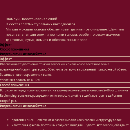
Оформить предзаказ →
Шампунь восстанавливающий.
В составе 95% натуральных ингредиентов
Мягкая моющая основа обеспечивает деликатное очищение. Шампунь
предназначен для всех типов кожи головы, особенно рекомендуется
для тонких, сухих, ломких и обезвоженных волос.
Эффект
Способ применения
Ингредиенты и их воздействие
Эффект
Обеспечивает уплотнение тонким волосам и комплексное восстановление
поврежденной структуры волос. Обеспечивает ярко выраженный прикорневой объем.
Защищает цвет окрашенных волос.
Уплотняет волосы на 8−10%
Способ применения
Встряхните перед использованием, на влажную кожу головы нанесите 5−10 мл Шампуня
Replumping, вспеньте, распределите по волосам, смойте водой, повторите действия
второй раз.
Лицо
Тело
Ингредиенты и их воздействие
Проблемы
Проблемы
Очищение
Кремы
протеины риса — смягчают и разглаживают кожу головы и структуру волос;
Увлажнение/питание
Лосьоны
кластерная фасоль, протеины сладкого миндаля — уплотняют волосы, обладают
Сыворотки/ эссенции
Очищение