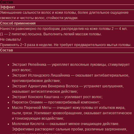
Состав
Эффект
Уменьшение сальности волос и кожи головы, более длительное ощущение
свежести и чистоты волос, стойкости укладки.
Способ применения
Нанести равномерно по проборам, распределив на коже головы 2 — 4 мл.
(1 — 2 пипетки) лосьона. Выполнить легкий массаж головы.
Не смывать!
Применять 2−3 раза в неделю. Не требует предварительного мытья головы.
Состав
Лицо
Тело
Экстракт Репейника — укрепляет волосяные луковицы, стимулирует
Проблемы
Проблемы
рост волос;
Очищение
Кремы
Экстракт Исландского Лишайника — оказывает антибактериальное,
Увлажнение/питание
Лосьоны
противогрибковое действие;
Сыворотки/ эссенции
Очищение
Экстракт Адиантума Венерина Волоса — устраняет шелушения,
Ретинол
Шея и зона декольте
оказывает антисептическое действие;
Защита от солнца
Пилинги/масла
Экстракт Конского Каштана — усиливает рост волос;
Тонизация
Уход за руками
Пироктон Оламин — противогрибковый компонент;
Восстановление
Уход за ногами
Масло Перечной Мяты — очищает кожу головы от избытков жира,
Маски и патчи
Средства для ванны
пыли, грязи. Усиливает кровообращение, оказывает антисептическое
Уход за губами
Гаджеты
и тонизирующее воздействие;
Декоротивная косметика
Молочная Кислота — оказывает мягкое очищающее действие.
Сертификаты
Волосы
Эффективно растворяет сальные пробки, различные загрязнения,