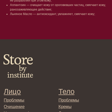
не разрыхляя при этом кожу;
Наборы
Проблемы
Аллантоин — очищает кожу от ороговевших частиц, смягчает кожу,
Шампуни
ранозаживляющее действие;
Кондиционеры/бальзамы
Льняное Масло — антиоксидант, увлажняет, смягчает кожу;
Маски/скрабы
Сыворотки/лосьоны
Спреи
Средства для укладки
Клиентам
Система лояльности
Доставка и самовывоз
Оплата и возврат
Согласие на обработку
персональных данных
Политика
конфиденциальности
Договор оферта
Реквизиты и контакты
Подписаться
E-mail
→