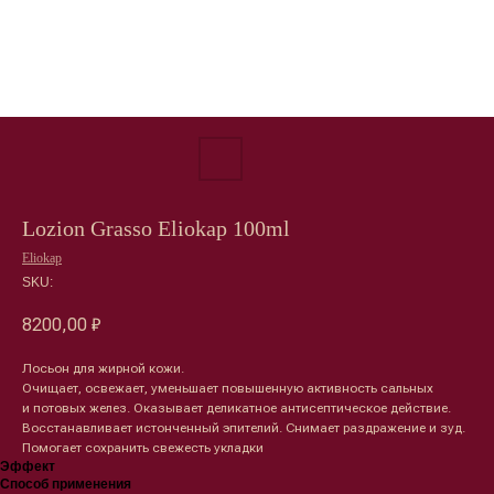
Lozion Grasso Eliokap 100ml
Eliokap
SKU:
8200,00
₽
Лосьон для жирной кожи.
Очищает, освежает, уменьшает повышенную активность сальных
и потовых желез. Оказывает деликатное антисептическое действие.
Восстанавливает истонченный эпителий. Снимает раздражение и зуд.
Помогает сохранить свежесть укладки
Эффект
Способ применения