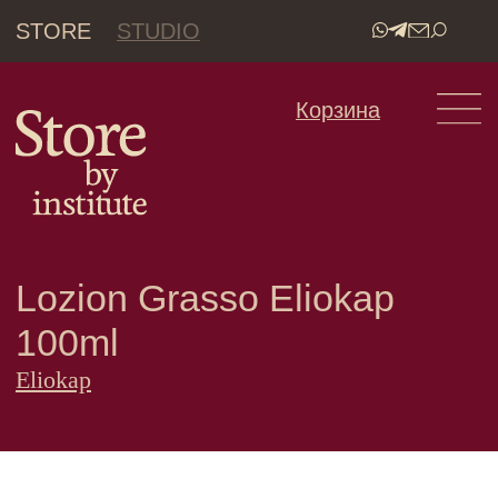
STORE
STUDIO
•
Корзина
Lozion Grasso Eliokap
100ml
Eliokap