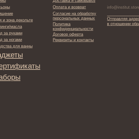
ты
фикаты
ы