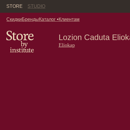
Кор
STORE
STUDIO
Скидки
Бренды
Каталог
•
Клиентам
Lozion Caduta Eliokap 
Eliokap