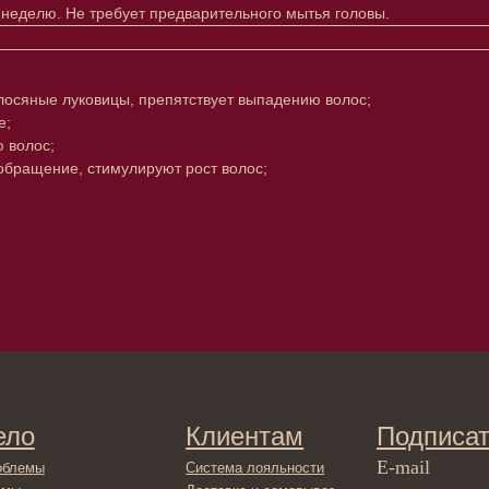
 неделю. Не требует предварительного мытья головы.
осяные луковицы, препятствует выпадению волос;
е;
 волос;
обращение, стимулируют рост волос;
Клиентам
Подписаться
E-mail
Система лояльности
Доставка и самовывоз
Оплата и возврат
Согласие на обработку
персональных данных
Отправляя адрес электронной поч
декольте
в отношении обработки персонал
Политика
сла
конфиденциальности
ами
Договор оферта
ами
Реквизиты и контакты
ля ванны