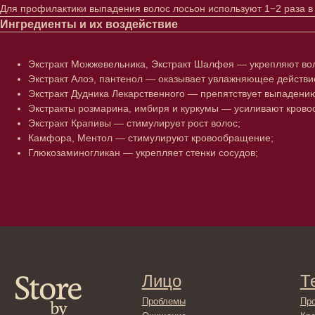
Для профилактики выпадения волос лосьон используют 1−2 раза в
Ингредиенты и их воздействие
Экстракт Можжевельника, Экстракт Шалфея — укрепляют вол
Экстракт Алоэ, пантенол — оказывает увлажняющее действи
Экстракт Дудника Лекарственного — препятствует выпадению
Экстракты розмарина, имбиря и куркумы — усиливают крово
Экстракт Крапивы — стимулирует рост волос;
Камфора, Ментол — стимулируют кровообращение;
Глюкозаминогликан — укрепляет стенки сосудов;
Лицо
Тело
Проблемы
Проблемы
Очищение
Кремы
Увлажнение/питание
Лосьоны
Сыворотки/ эссенции
Очищение
Ретинол
Шея и зона 
Защита от солнца
Пилинги/ма
Тонизация
Уход за рук
Восстановление
Уход за ног
Маски и патчи
Средства д