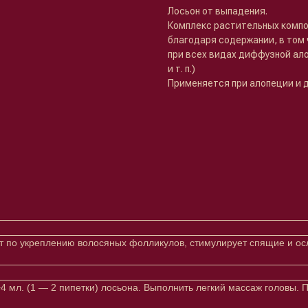
Лосьон от выпадения.
Комплекс растительных компо
благодаря содержании, в том
при всех видах диффузной ал
и т. п.)
Применяется при алопеции и 
ат по укреплению волосяных фолликулов, стимулирует спящие и о
 мл. (1 — 2 пипетки) лосьона. Выполнить легкий массаж головы. 