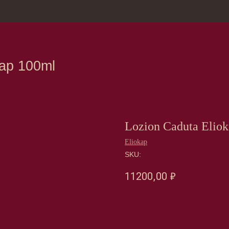
зина
Москва, Нов
100ml
Lozion Caduta Elio
Eliokap
SKU:
11200,00
₽
Оформить предзаказ →