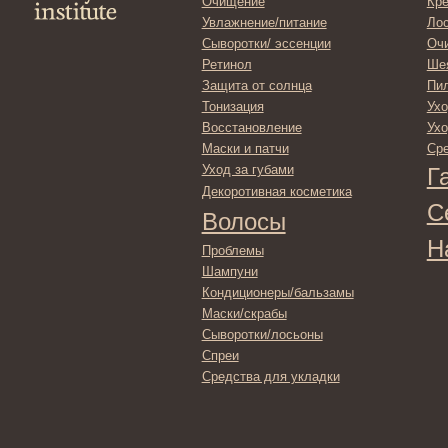
Уход за губами
Гадже
Декоротивная косметика
Серти
Волосы
Набор
Проблемы
Шампуни
Кондиционеры/бальзамы
Маски/скрабы
Сыворотки/лосьоны
Спреи
Средства для укладки