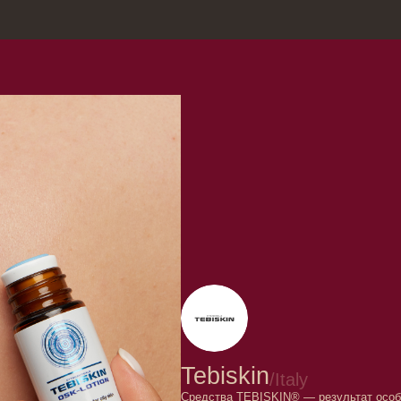
зина
Москва, Нов
Tebiskin
/
Italy
Средства TEBISKIN® — результат особого научного подх
молекулярной биологии эпидермальных кератиноцитов и
и биотехнологии для клеток кожи.
Линия TEBISKIN® предназначена для использования в ко