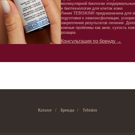
подготовки к хемоэксфолиации, ускорения восстановлен
закрепления результатов лечения. Дополнительно сред
кожные проблемы как акне, сухость кожи, признаки хрон
розацеа.
Консультация по бренду →
Каталог
/
Бренды
/
Tebiskin
Клиентам
Подписаться
E-mail
Система лояльности