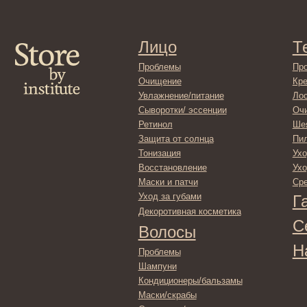
Очищение
Кремы
Увлажнение/питание
Лосьоны
Сыворотки/ эссенции
Очищение
Ретинол
Шея и зона 
Защита от солнца
Пилинги/ма
Тонизация
Уход за рук
Восстановление
Уход за ног
Маски и патчи
Средства д
Уход за губами
Гадже
Декоротивная косметика
Серти
Волосы
Набор
Проблемы
Шампуни
Кондиционеры/бальзамы
Маски/скрабы
Сыворотки/лосьоны
Спреи
Средства для укладки