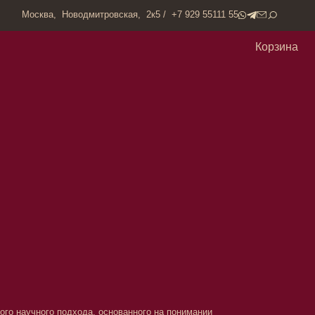
одмитровская, 2к5 / +7 929 55111 55
Корзина
ода, основанного на понимании
 дермальных фибробластов, технологии
сметологии и пластической хирургии для