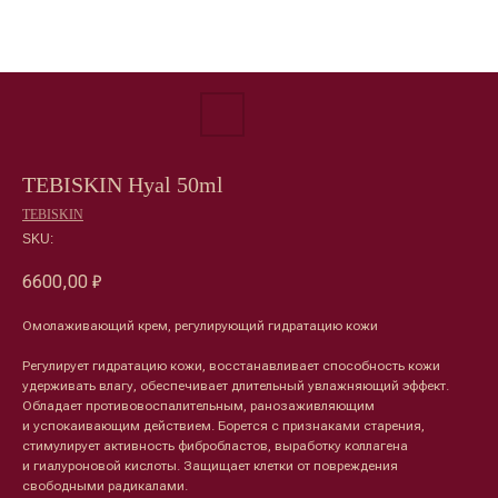
TEBISKIN Hyal 50ml
TEBISKIN
SKU:
6600,00
₽
Омолаживающий крем, регулирующий гидратацию кожи
Регулирует гидратацию кожи, восстанавливает способность кожи
удерживать влагу, обеспечивает длительный увлажняющий эффект.
Обладает противовоспалительным, ранозаживляющим
Лицо
Тело
и успокаивающим действием. Борется с признаками старения,
стимулирует активность фибробластов, выработку коллагена
Проблемы
Проблемы
и гиалуроновой кислоты. Защищает клетки от повреждения
Очищение
Кремы
свободными радикалами.
Увлажнение/питание
Лосьоны