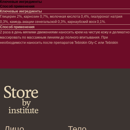
Ключевые ингредиенты
Сыворотки/ эссенции
Очищение
Способ применения
Ретинол
Шея и зона декольте
Ключевые ингредиенты
Защита от солнца
Пилинги/масла
Глицерин 2%, карнозин 0,7%, молочная кислота 0,4%, гиалуронат натрия
Тонизация
Уход за руками
0,3%, камедь акации сенегальской 0,3%, карнаубский воск 0,1%.
Восстановление
Уход за ногами
Способ применения
Маски и патчи
Средства для ванны
2 раза в день мягкими движениями наносить крем на чистую кожу и деликатно
Уход за губами
Гаджеты
массировать по массажным линиям до полного впитывания. При
Декоротивная косметика
необходимости наносить после препаратов Tebiskin Gly-C или Tebiskin
Сертификаты
Волосы
Наборы
Проблемы
Шампуни
Кондиционеры/бальзамы
Маски/скрабы
Сыворотки/лосьоны
Спреи
Средства для укладки
Клиентам
Система лояльности
Доставка и самовывоз
Оплата и возврат
Согласие на обработку