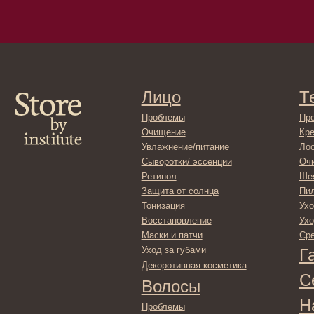
Лицо
Тело
Проблемы
Проблемы
Очищение
Кремы
Увлажнение/питание
Лосьоны
Сыворотки/ эссенции
Очищение
Ретинол
Шея и зона 
Защита от солнца
Пилинги/ма
Тонизация
Уход за рук
Восстановление
Уход за ног
Маски и патчи
Средства д
Уход за губами
Гадже
Декоротивная косметика
Серти
Волосы
Набор
Проблемы
Шампуни
Кондиционеры/бальзамы
Маски/скрабы
Сыворотки/лосьоны
Спреи
Средства для укладки