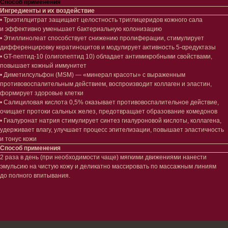
Способ применения
Ингредиенты и их воздействие
• Триэтилцитрат защищает целостность триглицеридов кожного сала
и эффективно уменьшает бактериальную колонизацию
Лицо
Тело
• Этиллинолеат способствует снижению пролиферации, стимулирует
дифференцировку кератиноцитов и модулирует активность 5-αредуктазы
Проблемы
Проблемы
• GT-пептид-10 (олигопептид 10) обладает антимикробными свойствами,
Очищение
Кремы
повышает кожный иммунитет
Увлажнение/питание
Лосьоны
• Диметилсульфон (MSM) — «минерал красоты» с выраженным
Сыворотки/ эссенции
Очищение
противовоспалительным действием, воспроизводит коллаген и эластин,
Ретинол
Шея и зона декольте
формирует здоровые клетки
Защита от солнца
Пилинги/масла
• Салициловая кислота 0,5% оказывает противовоспалительное действие,
Тонизация
Уход за руками
очищает протоки сальных желез, предотвращает образование комедонов
Восстановление
Уход за ногами
• Гиалуронат натрия стимулирует синтез гиалуроновой кислоты, коллагена,
Маски и патчи
Средства для ванны
удерживает влагу, улучшает процесс эпителизации, повышает эластичность
Уход за губами
Гаджеты
и тонус кожи
Декоротивная косметика
Способ применения
Сертификаты
2 раза в день (при необходимости чаще) мягкими движениями нанести
Волосы
эмульсию на чистую кожу и деликатно массировать по массажным линиям
Наборы
Проблемы
до полного впитывания.
Шампуни
Кондиционеры/бальзамы
Маски/скрабы
Сыворотки/лосьоны
Спреи