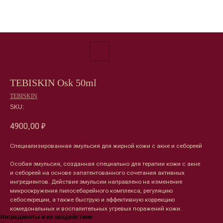
TEBISKIN Osk 50ml
TEBISKIN
SKU:
4900,00
₽
Специализированная эмульсия для жирной кожи с акне и себореей
Особая эмульсия, созданная специально для терапии кожи с акне
и себореей на основе запатентованного сочетания активных
ингредиентов. Действие эмульсии направлено на изменение
микроокружения пилосебарейного комплекса, регуляцию
себосекреции, а также быструю и эффективную коррекцию
комедональных и воспалительных угревых поражений кожи.
Ингредиенты и их воздействие