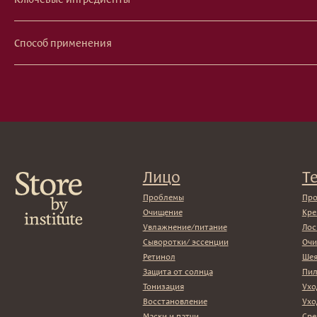
Способ применения
Лицо
Тело
Проблемы
Проблемы
Очищение
Кремы
Увлажнение/питание
Лосьоны
Сыворотки/ эссенции
Очищение
Ретинол
Шея и зона д
Защита от солнца
Пилинги/мас
Тонизация
Уход за рука
Восстановление
Уход за нога
Маски и патчи
Средства для
Уход за губами
Гаджет
Декоротивная косметика
Сертиф
Волосы
Набор
Проблемы
Шампуни
Кондиционеры/бальзамы