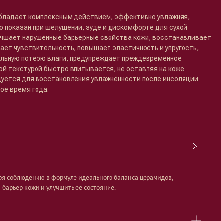
бладает комплексным действием, эффективно увлажняя,
но показан при шелушении, зуде и дискомфорте для сухой
лучшает нарушенные барьерные свойства кожи, восстанавливает
ает чувствительность, повышает эластичность и упругость,
льную потерю влаги, предупреждает преждевременное
той текстурой быстро впитывается, не оставляя на коже
уется для восстановления увлажнённости после инсоляции
ое время года.
ря соблюдению в формуле идеального баланса церамидов,
 барьер кожи и улучшить ее состояние.