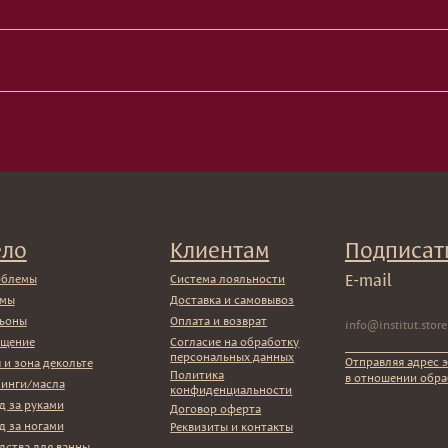
Клиентам
Подписаться
E-mail
Система лояльности
Доставка и самовывоз
Оплата и возврат
Согласие на обработку
персональных данных
Отправляя адрес электронной почты 
екольте
Политика
в отношении обработки персональн
ла
конфиденциальности
ми
Договор оферта
ми
Реквизиты и контакты
 ванны
ы
икаты
ы