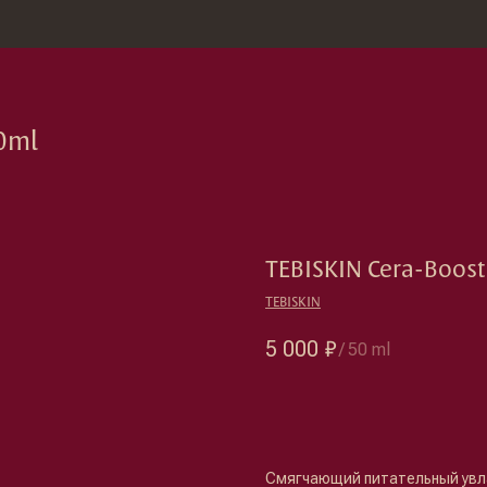
зина
Москва, Новод
TEBISKIN Cera-Boost
TEBISKIN
5 000
₽
/
50 ml
Оформить предзаказ →
Смягчающий питательный увл