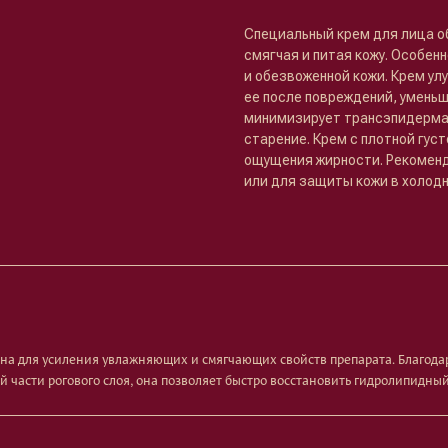
Специальный крем для лица о
смягчая и питая кожу. Особен
и обезвоженной кожи. Крем у
ее после повреждений, уменьш
минимизирует трансэпидерма
старение. Крем с плотной гус
ощущения жирности. Рекоменд
или для защиты кожи в холодн
ана для усиления увлажняющих и смягчающих свойств препарата. Благода
части рогового слоя, она позволяет быстро восстановить гидролипидный