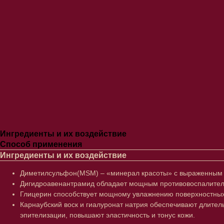
Ингредиенты и их воздействие
Способ применения
Ингредиенты и их воздействие
Диметилсульфон(MSM) – «минерал красоты» с выраженным п
Дигидроавенантрамид обладает мощным противовоспалитель
Глицерин способствует мощному увлажнению поверхностных
Карнаубский воск и гиалуронат натрия обеспечивают длите
эпителизации, повышают эластичность и тонус кожи.