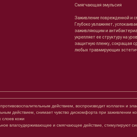
Смягчающая эмульсия
Заживление поврежденной и см
Глубоко увлажняет, успокаив
заживляющим и антибактериа
укрепляет ее структуру на ур
защитную пленку, сокращая с
любых травмирующих эстетич
ротивовоспалительным действием, воспроизводит коллаген и элас
ным действием, снимает чувство дискомфорта при заживлении к
 слоев кожи
льное влагоудерживающее и смягчающее действие, стимулируют син