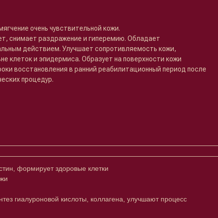
ягчение очень чувствительной кожи.
ает, снимает раздражение и гиперемию. Обладает
льным действием. Улучшает сопротивляемость кожи,
овне клеток и эпидермиса. Образует на поверхности кожи
роки восстановления в ранний реабилитационный период после
еских процедур.
тин, формирует здоровые клетки
ожи
тез гиалуроновой кислоты, коллагена, улучшают процесс