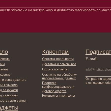
анести эмульсию на чистую кожу и деликатно массировать по мас
Клиентам
Подписаться
E-mail
Система лояльности
Доставка и самовывоз
Оплата и возврат
Согласие на обработку
персональных данных
Отправляя адрес электронной поч
декольте
в отношении обработки персонал
Политика
сла
конфиденциальности
ами
Договор оферта
ами
Реквизиты и контакты
ля ванны
ты
фикаты
ы