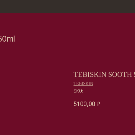
зина
Москва, Нов
TEBISKIN SOOTH 
TEBISKIN
SKU:
5100,00
₽
Оформить предзаказ →