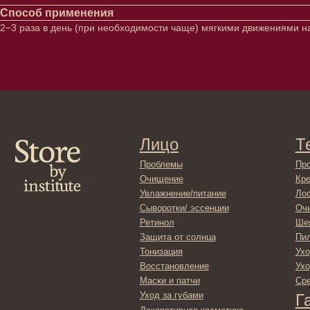
Способ применения
2−3 раза в день (при необходимости чаще) мягкими движениями н
Лицо
Тело
Проблемы
Проблемы
Очищение
Кремы
Увлажнение/питание
Лосьоны
Сыворотки/ эссенции
Очищение
Ретинол
Шея и зона 
Защита от солнца
Пилинги/ма
Тонизация
Уход за рук
Восстановление
Уход за ног
Маски и патчи
Средства д
Уход за губами
Гадже
Декоротивная косметика
Серти
Волосы
Набор
Проблемы
Шампуни
Кондиционеры/бальзамы
Маски/скрабы
Сыворотки/лосьоны