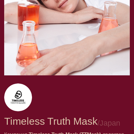
Timeless Truth Mask
/
Japan
Компания
Timeless Truth Mask (TTMask)
является
японо-тайваньским производителем
высококачественной косметики по уходу за кожей
и специализируется на производстве косметических
масок для лица и тела с использованием передовых
технологий. Компания TTMask вывела такую
позицию, как маски, на совершенно новый уровень.
С мгновенным результатом и длительным
эффектом.
Компания TT Mask стала первым азиатским
брендом, который привел свои маски
на французский рынок. Сегодня маски и сыворотки
этого бренда имеют мировую известность,
крупнейшие торговые сети предлагают их своим
покупателям, спа-центры лучших отелей (таких как
Four Seasons, Ritz Carlton и Burj Al Arab) доверяют
качеству TTMask и выбирают их для своих гостей.
Консультация по бренду →