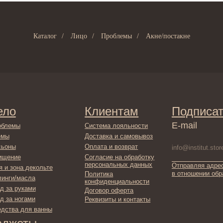
Каталог
/
Лицо
/
Проблемы
/
Акне/постакне
Клиентам
Подписаться
E-mail
Система лояльности
Доставка и самовывоз
Оплата и возврат
Согласие на обработку
персональных данных
Отправляя адрес электронной поч
декольте
в отношении обработки персонал
Политика
сла
конфиденциальности
ами
Договор оферта
ами
Реквизиты и контакты
ля ванны
ты
фикаты
ы