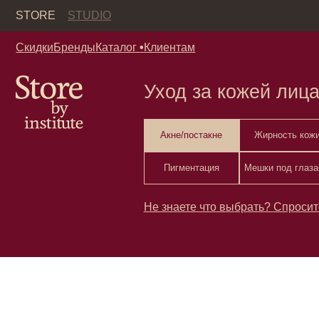
Кор
STORE
STUDIO
Скидки
Бренды
Каталог
•
Клиентам
Уход за кожей лица. Ч
Акне/постакне
Жирность кожи
Пигментация
Мешки под глазами
Не знаете что выбрать?
Спросите у нас