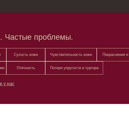
зина
Москва, Нов
астые проблемы.
Сухость кожи
Чувствительность кожи
Покраснения и раздражения
Отёчность
Потеря упругости и тургора