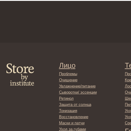
Лицо
Тело
Проблемы
Проблемы
Очищение
Кремы
Увлажнение/питание
Лосьоны
Сыворотки/ эссенции
Очищение
Ретинол
Шея и зона 
Защита от солнца
Пилинги/ма
Тонизация
Уход за рук
Восстановление
Уход за ног
Маски и патчи
Средства д
Уход за губами
Гадже
Декоротивная косметика
Серти
Волосы
Набор
Проблемы
Шампуни