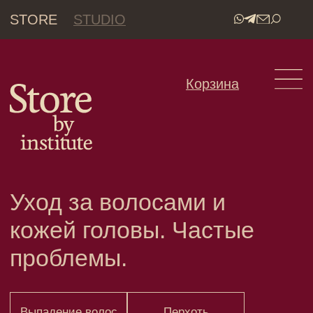
STORE
STUDIO
•
Корзина
Уход за волосами и
кожей головы. Частые
проблемы.
Выпадение волос
Перхоть
Жирная перхоть
Сухая перхоть
Cеборейный дерматит
Жирность кожи и волос