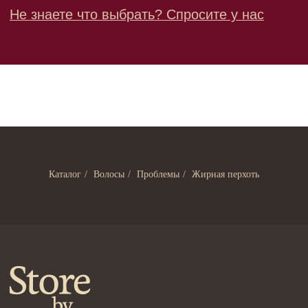
Лицо
Тело
Проблемы
Проблемы
Очищение
Кремы
Увлажнение/питание
Лосьоны
Сыворотки/ эссенции
Очищение
Ретинол
Шея и зона декольте
Защита от солнца
Пилинги/масла
Каталог
/
Волосы
/
Проблемы
/
Жирная перхоть
Тонизация
Уход за руками
Восстановление
Уход за ногами
Маски и патчи
Средства для ванны
Уход за губами
Гаджеты
Декоротивная косметика
Сертификаты
Волосы
Наборы
Проблемы
Шампуни
Кондиционеры/бальзамы
Маски/скрабы